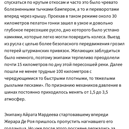
спускаться по крутым откосам и часто это было чревато
болезненными тычками бампером, а то и переворотами
вперед через крышу. Проехав в таком режиме около 30
километров пелатон гонки зашел в узкое и довольно
глубокое пересохшее русло, дно которого было устлано
камнями, которые легко могли повредить колеса. Выезд
из русла с целью более безопасного передвижения грозил
потерей штурманских привязок. Желающих заблудиться
было немного, поэтому экипажи терпеливо преодолели
почти 15 километров по дну этой пересохшей реки. Далее
пошли не менее трудные 100 километров с
чередующимися то быстрыми плотными, то тяжелыми
рыхлыми песками». По признанию механиков давление в
шинах постоянно приходилось менять от 1,5 до 3,5
атмосфер.
Экипажу Айрата Мардеева стартовавшему впереди
Жерара Де Роя пришлось пропустить нагнавшего его
голландца. Но уже после этого россияне держались за