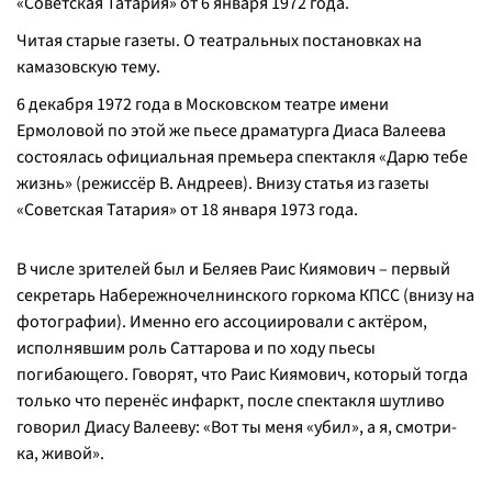
«Советская Татария» от 6 января 1972 года.
Читая старые газеты. О театральных постановках на
камазовскую тему.
6 декабря 1972 года в Московском театре имени
Ермоловой по этой же пьесе драматурга Диаса Валеева
состоялась официальная премьера спектакля «Дарю тебе
жизнь» (режиссёр В. Андреев). Внизу статья из газеты
«Советская Татария» от 18 января 1973 года.
В числе зрителей был и Беляев Раис Киямович – первый
секретарь Набережночелнинского горкома КПСС (внизу на
фотографии). Именно его ассоциировали с актёром,
исполнявшим роль Саттарова и по ходу пьесы
погибающего. Говорят, что Раис Киямович, который тогда
только что перенёс инфаркт, после спектакля шутливо
говорил Диасу Валееву: «Вот ты меня «убил», а я, смотри-
ка, живой».