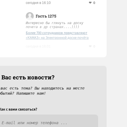
0
сегодня в 16:10
Гость 1275
Интересно бы глянуть на доску
почета в др странах....))))
Более 700 сотрудников представляют
«КАМАЗ» на Электронной доске почёта
Татарстана
0
сегодня в 16:01
 Вас есть новости?
 вас есть тема? Вы находитесь на месте
обытий? Напишите нам!
Как c вами связаться?