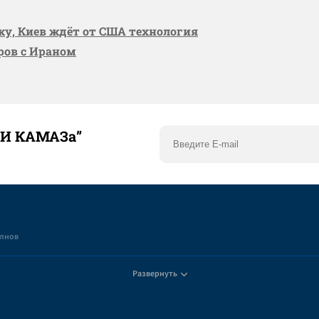
вку, Киев ждёт от США технология
оров с Ираном
ТИ КАМАЗа”
елнов
Развернуть