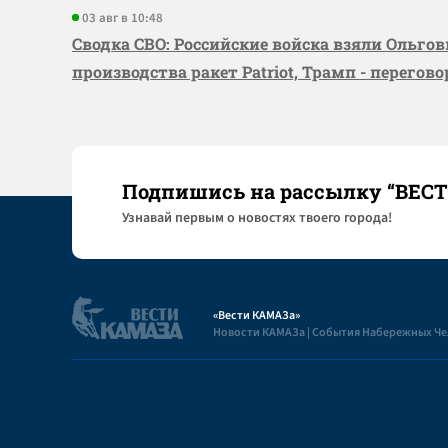
03 авг в 10:48
Сводка СВО: Российские войска взяли Ольго
производства ракет Patriot, Трамп - перегов
Подпишись на рассылку “ВЕС
Узнaвай первым о новостях твоего города!
«Вести КАМАЗа»
Новости КАМАЗа | События Набережных Ч
Полезная информация