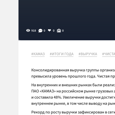
918
0
0
0
#КАМАЗ
#ИТОГИ ГОДА
#ВЫРУЧКА
#ЧИСТ
Консолидированная выручка группы организац
превысила уровень прошлого года. Чистая при
На внутренних и внешних рынках были реализ
ПАО «КАМАЗ» на российском рынке грузовых 
и составила 48%. Увеличение выручки достиг
внутреннем рынке, в том числе выводу на ры
Рекорд по росту выручки зафиксирован в сегм