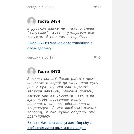
0
сегодня в 16:25
Гость 3474
В русском языке нет такого слова
"тонувшая". Есть - утонувшая или
тонущая. А мальчик - герой!!!
Школьник из Челнов спас тонувшую в
озере девочку
0
сегодня в 16:17
Гость 3473
А Челны когда? После работы прям
начинают и порой до часу ночи шум,
рев и гул. Ну или как вариант
жесткие лежачие, шумовые полосы,
камеры как на скорость, так и на
шум, чтобы постоянно казну
пополнять за счет обеспеченных
владельцев. В чем проблема выехать
загород, а еще лучше создать там
дрэг-полосу.
Власти Нижнекамска усилят борьбу с
любителями ночных мотозаездов