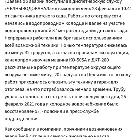
«
Заявка об аварии поступила в диспетчерскую службу
«ЧЕЛНЫВОДОКАНАЛа» в выходной день 23 февраля в 10:41
от сантехника детского сада. Работы по отогреву сети
начались в водопроводном колодце и далее на участке
водопровода длиной 87 метров до здания детского сада.
Непрерывно работали две бригады с использованием
всей возможной техники. Ночью температура снижалась
до минус 32 градусов, а согласно правилам эксплуатации,
каналопромывочная машина КО-505А и ДКТ-280
рассчитаны на работу при температуре окружающего
воздуха не ниже минус 20 градусов по Цельсию, то по ходу
работ приходилось отвозить эту технику в гараж для
отогрева, на что потребовалось немало времени. Трубу
удалось полностью отогреть к ночи следующего дня, 25
февраля 2021 года и холодное водоснабжение было
восстановлено
», - пояснили в пресс-службе
подразделения.
Как сообщили в компании, причинами возникновения
аварийной ситуации явилось аномально низкая