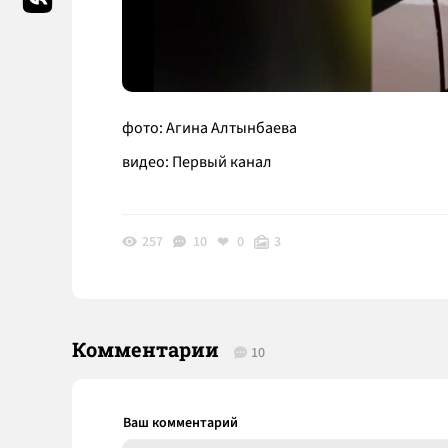
фото: Агина Алтынбаева
видео: Первый канал
257
10
0
3
Комментарии
10