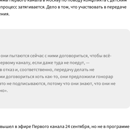
аммы Первого канала в Москву по поводу конфликта с детским
роцесс затягивается. Дело в том, что участвовать в передаче
ения.
они пытаются сейчас с ними договориться, чтобы всё-
ервому каналу, если даже туда не поедут, —
 отказ и, соответственно, передачу делать не
ми договориться хоть как-то, они предложили гонорар
 это не подписываются, потому что они знают, что они не
но».
вышел в эфире Первого канала 24 сентября, но не в программе