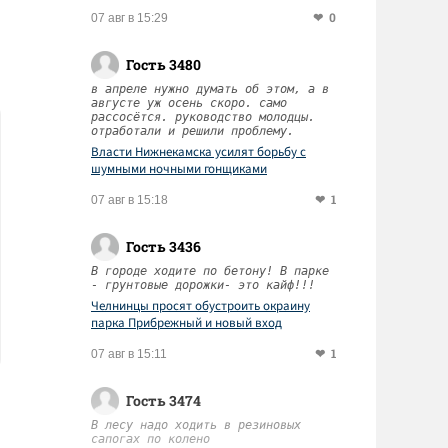
0
07 авг в 15:29
Гость 3480
в апреле нужно думать об этом, а в
августе уж осень скоро. само
рассосётся. руководство молодцы.
отработали и решили проблему.
Власти Нижнекамска усилят борьбу с
шумными ночными гонщиками
1
07 авг в 15:18
Гость 3436
В городе ходите по бетону! В парке
- грунтовые дорожки- это кайф!!!
Челнинцы просят обустроить окраину
парка Прибрежный и новый вход
1
07 авг в 15:11
Гость 3474
В лесу надо ходить в резиновых
сапогах по колено