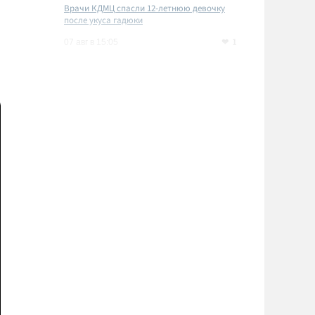
Врачи КДМЦ спасли 12-летнюю девочку
после укуса гадюки
1
07 авг в 15:05