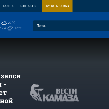
ГАЗЕТА
КОНТАКТЫ
КУПИТЬ КАМАЗ
22 °C
елны
17 °C
азался
 -
ет
иной