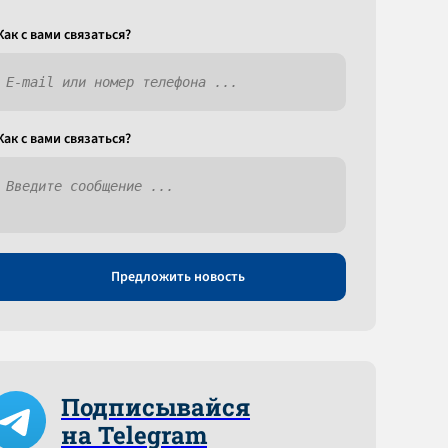
Как c вами связаться?
Как c вами связаться?
Предложить новость
Подписывайся
на Telegram