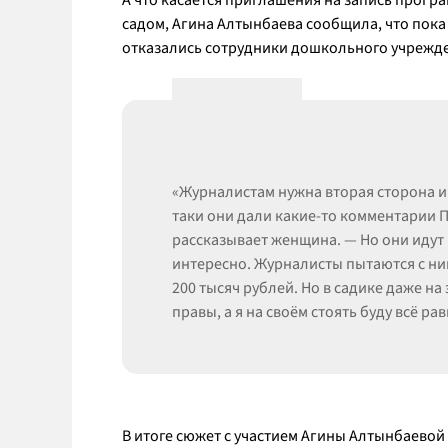
А что касается приглашения на запись прогр
садом, Агина Алтынбаева сообщила, что пока п
отказались сотрудники дошкольного учрежд
«Журналистам нужна вторая сторона и 
таки они дали какие-то комментарии П
рассказывает женщина. — Но они идут в
интересно. Журналисты пытаются с ни
200 тысяч рублей. Но в садике даже на
правы, а я на своём стоять буду всё рав
В итоге сюжет с участием Агины Алтынбаевой 