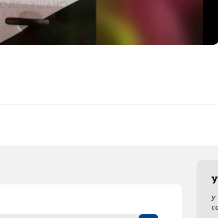
У
У
с