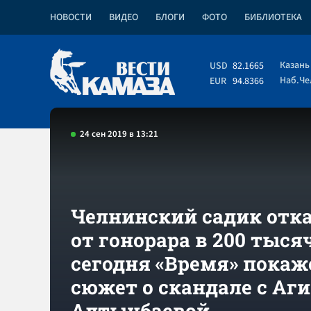
НОВОСТИ
ВИДЕО
БЛОГИ
ФОТО
БИБЛИОТЕКА
Казань
USD
82.1665
Наб.Ч
EUR
94.8366
24 сен 2019 в 13:21
Челнинский садик отк
от гонорара в 200 тысяч
сегодня «Время» покаж
сюжет о скандале с Аг
Алтынбаевой