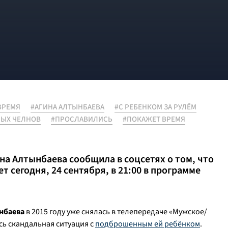
ВРЕМЯ
#АГИНА АЛТЫНБАЕВА
#С РЕБЕНКОМ ЗА РУЛЁМ
НЫХ ЧЕЛНОВ
#ПРОСЛАВИЛИСЬ
#ПОКАЖЕТ ВРЕМЯ
на Алтынбаева сообщила в соцсетях о том, что
т сегодня, 24 сентября, в 21:00 в программе
нбаева
в 2015 году уже снялась в телепередаче «Мужское/
сь скандальная ситуация с
подброшенным ей ребёнком
.