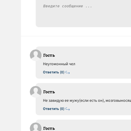
Гость
Неугомонный чел
Ответить (0)
Гость
Не завидую ее мужу(если есть он), мозговынося
Ответить (0)
Гость