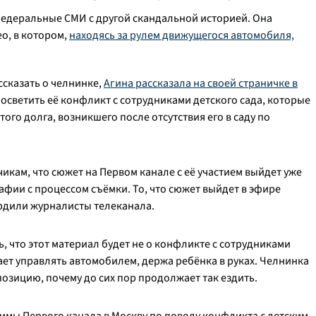
федеральные СМИ с другой скандальной историей. Она
ео, в котором,
находясь за рулем движущегося автомобиля,
ссказать о челнинке,
Агина рассказала на своей страничке в
 осветить её конфликт с сотрудниками детского сада, которые
ого долга, возникшего после отсутствия его в саду по
кам, что сюжет на Первом канале с её участием выйдет уже
афии с процессом съёмки. То, что сюжет выйдет в эфире
ердили журналисты телеканала.
ь, что этот материал будет не о конфликте с сотрудниками
ает управлять автомобилем, держа ребёнка в руках. Челнинка
позицию, почему до сих пор продолжает так ездить.