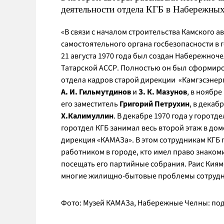
деятельности отдела КГБ в Набережны
«В связи с началом строительства Камского а
самостоятельного органа госбезопасности в 
21 августа 1970 года был создан Набережноч
Татарской АССР. Полностью он был сформиров
отдела кадров старой дирекции «Камгэсэнерг
А. И. Гильмутдинов
и
З. К. Мазунов
, в ноябр
его заместитель
Григорий Петрухин
, в декаб
Х.Калимуллин
. В декабре 1970 года у горотд
горотдел КГБ занимал весь второй этаж в дом
дирекция «КАМАЗа». В этом сотрудникам КГБ
работником в городе, кто имел право знаком
посещать его партийные собрания. Раис Кия
многие жилищно-бытовые проблемы сотрудник
Фото: Музей КАМАЗа, Набережные Челны: по