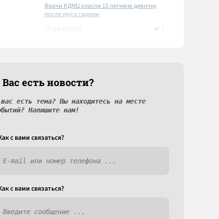
Врачи КДМЦ спасли 12-летнюю девочку
после укуса гадюки
1
07 авг в 15:05
 Вас есть новости?
 вас есть тема? Вы находитесь на месте
обытий? Напишите нам!
Как c вами связаться?
Как c вами связаться?