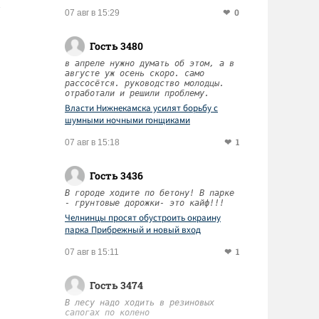
0
07 авг в 15:29
Гость 3480
в апреле нужно думать об этом, а в
августе уж осень скоро. само
рассосётся. руководство молодцы.
отработали и решили проблему.
Власти Нижнекамска усилят борьбу с
шумными ночными гонщиками
1
07 авг в 15:18
Гость 3436
В городе ходите по бетону! В парке
- грунтовые дорожки- это кайф!!!
Челнинцы просят обустроить окраину
парка Прибрежный и новый вход
1
07 авг в 15:11
Гость 3474
В лесу надо ходить в резиновых
сапогах по колено