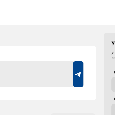
У
У
с