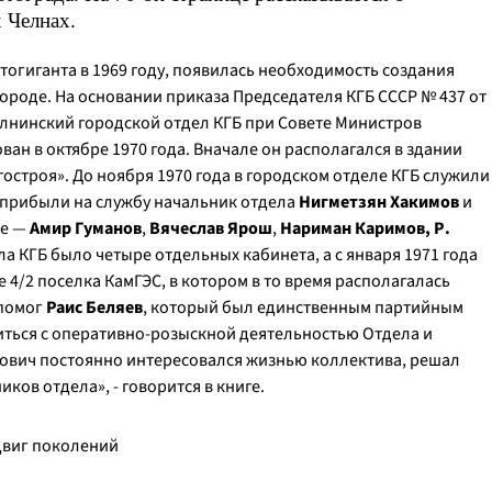
х Челнах.
втогиганта в 1969 году, появилась необходимость создания
городе. На основании приказа Председателя КГБ СССР № 437 от
елнинский городской отдел КГБ при Совете Министров
ан в октябре 1970 года. Вначале он располагался в здании
остроя». До ноября 1970 года в городском отделе КГБ служили
е прибыли на службу начальник отдела
Нигметзян Хакимов
и
ре —
Амир Гуманов
,
Вячеслав Ярош
,
Нариман Каримов,
Р.
ела КГБ было четыре отдельных кабинета, а с января 1971 года
е 4/2 поселка КамГЭС, в котором в то время располагалась
 помог
Раис Беляев
, который был единственным партийным
иться с оперативно-розыскной деятельностью Отдела и
мович постоянно интересовался жизнью коллектива, решал
ов отдела», - говорится в книге.
двиг поколений