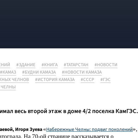
ЕНИЙ
#ЗДАНИЕ
#КНИГА
#ТАТАРСТАН
#НОВОСТИ
#КАМАЗ
#БУДНИ КАМАЗА
#НОВОСТИ КАМАЗА
ЖНЫХ ЧЕЛНОВ
#ИСТОРИЯ КАМАЗА
#СССР
#ГЭС
 ЧЕЛНЫ
нимал весь второй этаж в доме 4/2 поселка КамГЭС
«
»,
евой, Игоря Зуева
Набережные Челны: подвиг поколений
втограда. На 70-ой странице рассказывается о