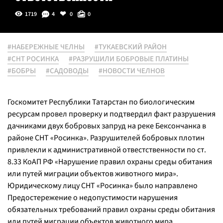
1719
4
0
0
#НАБЕРЕЖНЫЕ ЧЕЛНЫ
#ТУКАЕВСКИЙ РАЙОН
#СНТ РОСИНКА
#РАЗРУШИЛИ БОБРОВЫЕ ПЛАТИНЫ
#БОБРЫ
#САДОВОДЫ
#НОВОСТИ ЧЕЛНОВ
Госкомитет Республики Татарстан по биологическим
ресурсам провел проверку и подтвердил факт разрушения
дачниками двух бобровых запруд на реке Бексончанка в
районе СНТ «Росинка». Разрушителей бобровых плотин
привлекли к административной отвестственности по ст.
8.33 КоАП РФ «Нарушение правил охраны среды обитания
или путей миграции объектов животного мира».
Юридическому лицу СНТ «Росинка» было направлено
Предостережение о недопустимости нарушения
обязательных требований правил охраны среды обитания
или путей миграции объектов животного мира,