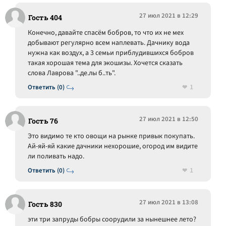
27 июл 2021 в 12:29
Гость 404
Конечно, давайте спасём бобров, то что их не мех
добывают регулярно всем наплевать. Дачнику вода
нужна как воздух, а 3 семьи приблудившихся бобров
такая хорошая тема для экошизы. Хочется сказать
слова Лаврова "..де.лы б..ть".
1
Ответить (0)
27 июл 2021 в 12:50
Гость 76
Это видимо те кто овощи на рынке привык покупать.
Ай-яй-яй какие дачники нехорошие, огород им видите
ли поливать надо.
1
Ответить (0)
27 июл 2021 в 13:08
Гость 830
эти три запруды бобры соорудили за нынешнее лето?