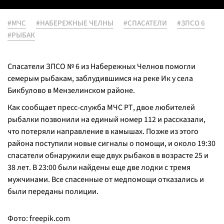
#МЧС
#НАБЕРЕЖНЫЕ ЧЕЛНЫ
#СПАСАТЕЛИ
#ЗПСО 6
#РЫБАК
Спасатели ЗПСО № 6 из Набережных Челнов помогли
семерым рыбакам, заблудившимся на реке Ик у села
Бикбулово в Мензелинском районе.
Как сообщает пресс-служба МЧС РТ, двое любителей
рыбалки позвонили на единый номер 112 и рассказали,
что потеряли направление в камышах. Позже из этого
района поступили новые сигналы о помощи, и около 19:30
спасатели обнаружили еще двух рыбаков в возрасте 25 и
38 лет. В 23:00 были найдены еще две лодки с тремя
мужчинами. Все спасенные от медпомощи отказались и
были переданы полиции.
Фото:
freepik.com