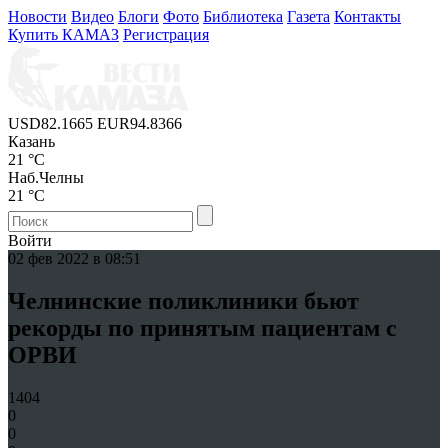
Новости
Видео
Блоги
Фото
Библиотека
Газета
Контакты
Купить КАМАЗ
Регистрация
USD
82.1665
EUR
94.8366
Казань
21 °C
Наб.Челны
21 °C
Войти
02 фев 2022 в 08:51
Челнинские поликлиники бьют
рекорды по принятым пациентам с
ОРВИ
1404
0
0