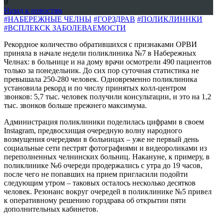
0
Назад к новостям
#НАБЕРЕЖНЫЕ ЧЕЛНЫ
#ГОРЗДРАВ
#ПОЛИКЛИННКИ
#ВСПЛЕКСК ЗАБОЛЕВАЕМОСТИ
Рекордное количество обратившихся с признаками ОРВИ
приняла в начале недели поликлиника №7 в Набережных
Челнах: в больнице и на дому врачи осмотрели 490 пациентов
только за понедельник. До сих пор суточная статистика не
превышала 250-280 человек. Одновременно поликлиника
установила рекорд и по числу принятых колл-центром
звонков: 5,7 тыс. человек получили консультации, и это на 1,2
тыс. звонков больше прежнего максимума.
Администрация поликлиники поделилась цифрами в своем
Instagram, предвосхищая очередную волну народного
возмущения очередями в больницах – уже не первый день
социальные сети пестрят фотографиями и видеороликами из
переполненных челнинских больниц. Накануне, к примеру, в
поликлинике №6 очереди продержались с утра до 19 часов,
после чего не попавших на прием пригласили подойти
следующим утром – таковых осталось несколько десятков
человек. Резонанс вокруг очередей в поликлинике №5 привел
к оперативному решению горздрава об открытии пяти
дополнительных кабинетов.