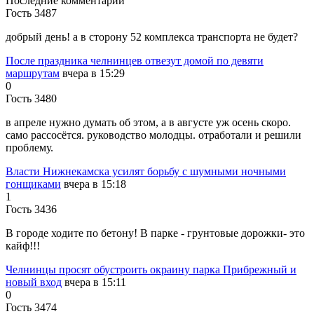
Последние комментарии
Гость 3487
добрый день! а в сторону 52 комплекса транспорта не будет?
После праздника челнинцев отвезут домой по девяти
маршрутам
вчера в 15:29
0
Гость 3480
в апреле нужно думать об этом, а в августе уж осень скоро.
само рассосётся. руководство молодцы. отработали и решили
проблему.
Власти Нижнекамска усилят борьбу с шумными ночными
гонщиками
вчера в 15:18
1
Гость 3436
В городе ходите по бетону! В парке - грунтовые дорожки- это
кайф!!!
Челнинцы просят обустроить окраину парка Прибрежный и
новый вход
вчера в 15:11
0
Гость 3474