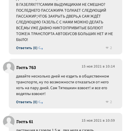
В ГАЗЕЛЯХ???САМИМ ВЫДУМЩИКАМ НЕ СМЕШНО?
ПОСЛЕДНЕГО ПАССАЖИРА ТОЛКАЕТ СЛЕДУЮЩИЙ
ПАССАЖИР,ЧТОБ ЗАКРЫТЬ ДВЕРЬ,А САМ ЖДЁТ
СЛЕДУЮЩУЮ ГАЗЕЛЬ.С С НАМИ МОЖНО ДЕЛАТЬ
ВСЁ,МЫ УЖЕ ДАВНО НИКТО!ПРИВИТЫЕ БОЛЕЮТ
ТОЖЕ!А ТРАНСПОРТА АВТОБУСОВ БОЛЬШИХ НЕТ И НЕ
БЫЛО!
2
Ответить (0)
15 ноя 2021 в 10:14
Гость 763
давайте несколько дней не ездить в общественном
транспорте, ну по возможности отказаться от него
хоть на пару дней. Сам Тятюшкин взвоет! и все его
водятлы взвоют!
2
Ответить (0)
15 ноя 2021 в 10:59
Гость 61
дистанция в газели 1,5 м...два чела и газель