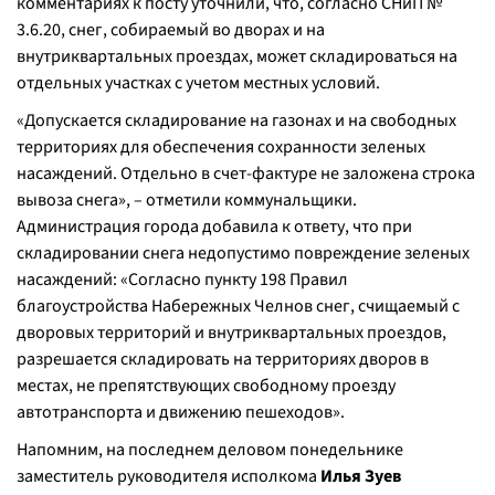
комментариях к посту уточнили, что, согласно СНиП №
3.6.20, снег, собираемый во дворах и на
внутриквартальных проездах, может складироваться на
отдельных участках с учетом местных условий.
«
Допускается складирование на газонах и на свободных
территориях для обеспечения сохранности зеленых
насаждений. Отдельно в счет-фактуре не заложена строка
вывоза снега
», – отметили коммунальщики.
Администрация города добавила к ответу, что при
складировании снега недопустимо повреждение зеленых
насаждений: «
Согласно пункту 198 Правил
благоустройства Набережных Челнов снег, счищаемый с
дворовых территорий и внутриквартальных проездов,
разрешается складировать на территориях дворов в
местах, не препятствующих свободному проезду
автотранспорта и движению пешеходов
».
Напомним, на последнем деловом понедельнике
заместитель руководителя исполкома
Илья Зуев