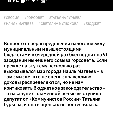
1214
13
0
3
#СЕССИЯ
#ГОРСОВЕТ
#ТАТЬЯНА ГУРЬЕВА
#НАИЛЬ МАГДЕЕВ
#СВЕТЛАНА МУЛЮКОВА
#БЮДЖЕТ
Вопрос о перераспределении налогов между
муниципальным и вышестоящими
бюджетами в очередной раз был поднят на VI
заседании нынешнего созыва горсовета. Если
прежде на эту тему несколько раз
высказывался мэр города Наиль Магдеев – в
том смысле, что не очень справедливо
доходы распределяются, но не нам
критиковать бюджетное законодательство –
то накануне с пламенной речью выступила
депутат от «Коммунистов России» Татьяна
Гурьева, и она в оценках не постеснялась.