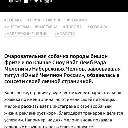
1437
5
0
8
#СОБАКА
#БРИШОН ФРИЗЕ
#ЧЕМПИОН
#ИНСТАГРАМ
#ВЫСТАВКА
#ПОРОДА
#ХОЗЯЙКА
#НАБЕРЕЖНЫЕ ЧЕЛНЫ
#НОВОСТИ
Очаровательная собачка породы бишон
фризе и по кличке Сноу Вайт Лемб Рада
Мелони из Набережных Челнов, завоевавшая
титул «Юный Чемпион России», обзавелась в
соцсети своей личной страничкой.
Конечно же, страничку ведет ее не менее очаровательная
хозяйка по имени Элина, но от имени своей питомицы.
Мелони рассказывает в инстаграме о своей собачьей
жизни, рекламирует корм, благодарит тренеров и делится
успехами. Например, на днях Мелони вновь показала
отличные результаты на выставке-конкурсе