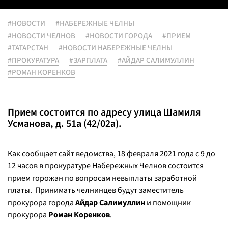
#НОВОСТИ
#НАБЕРЕЖНЫЕ ЧЕЛНЫ
#НОВОСТИ ЧЕЛНОВ
#НОВОСТИ ГОРОДА
#ПРИЕМ
#ТАТАРСТАН
#НОВОСТИ НАБЕРЕЖНЫЕ ЧЕЛНЫ
#ПРОКУРАТУРА
#ЗАРПЛАТА
#АЙДАР САЛИМУЛЛИН
#РОМАН КОРЕНКОВ
Прием состоится по адресу улица Шамиля
Усманова, д. 51а (42/02а).
Как сообщает сайт ведомства, 18 февраля 2021 года с 9 до
12 часов в прокуратуре Набережных Челнов состоится
прием горожан по вопросам невыплаты заработной
платы. Принимать челнинцев будут заместитель
прокурора города
Айдар Салимуллин
и помощник
прокурора
Роман Коренков
.