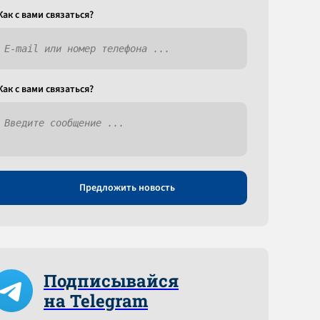
Как c вами связаться?
Как c вами связаться?
Предложить новость
Подписывайся
на Telegram