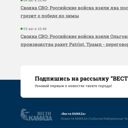
04 авг в 10:46
Сводка СВО: Российские войска взяли два по
грезит о победе до зимы
03 авг в 10:48
Сводка СВО: Российские войска взяли Ольго
производства ракет Patriot, Трамп - перегов
Подпишись на рассылку “ВЕС
Узнaвай первым о новостях твоего города!
«Вести КАМАЗа»
Новости КАМАЗа | События Набережных Ч