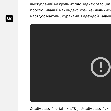
выступлений на крупных площадках: Stadium L
прослушиваний на «Яндекс.Музыке» челнински
наряду с МакSим, Мураками, Надеждой Кадыш
&lt;div class="social-likes"&gt; &lt;div class="