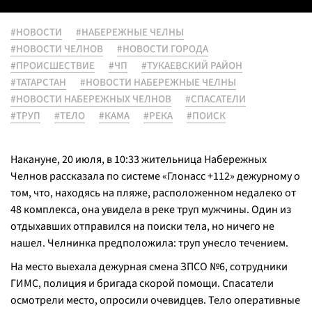
#НОВОСТИ
#НАБЕРЕЖНЫЕ ЧЕЛНЫ
#НОВОСТИ ЧЕЛНОВ
#НОВОСТИ ГОРОДА
#ПРОИСШЕСТВИЕ
#ЧП
#ТУКАЕВСКИЙ РАЙОН
#ТАТАРСТАН
#НОВОСТИ НАБЕРЕЖНЫЕ ЧЕЛНЫ
#НОВОСТИ НАБЕРЕЖНЫХ ЧЕЛНОВ
#СПАСАТЕЛИ
#ТРУП
#ТЕЛО
#КАМА
#РЕКА
#ПОИСК
Накануне, 20 июля, в 10:33 жительница Набережных
Челнов рассказала по системе «Глонасс +112» дежурному о
том, что, находясь на пляже, расположенном недалеко от
48 комплекса, она увидела в реке труп мужчины. Один из
отдыхавших отправился на поиски тела, но ничего не
нашел. Челнинка предположила: труп унесло течением.
На место выехала дежурная смена ЗПСО №6, сотрудники
ГИМС, полиция и бригада скорой помощи. Спасатели
осмотрели место, опросили очевидцев. Тело оперативные