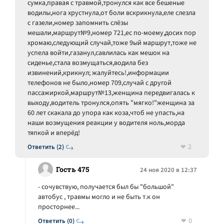
сумка,правая с травмой,тронулся как все бешеные
водилы,нога хрустнула,от боли вскрикнула,еле слезла
с газели,номер запомнить слёзы
мешали,маршрут№9,номер 721,ес по-моему,досих пор
хромаю,следующий случай,тоже 9ый маршрут,тоже не
успела войти,газанул,савлилась как мешок на
сиденье,стала возмущаться,водила без
извинений,крикнул; жалуйтесь!,информации
телефонов не было,номер 709,случай с другой
пассажиркой,маршрут№13,женщина передвигалась к
выходу,водитель тронулся,опять "мягко!"женщина за
60 лет скакала до упора как коза,чтоб не упасть,на
наши возмущения реакции у водителя ноль,морда
тяпкой и вперёд!
2
Ответить (2)
Гость 475
24 ноя 2020 в 12:37
- сочувствую, получается был бы "большой"
автобус , травмы могло и не быть т.к он
просторнее...
0
Ответить (0)