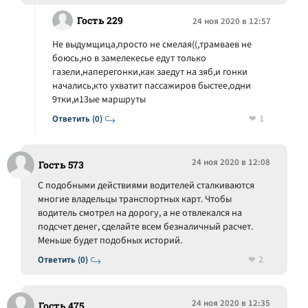
Гость 229
24 ноя 2020 в 12:57
Не выдумщица,просто не смелая((,трамваев не
боюсь,но в замелекесье едут только
газели,наперегонки,как заедут на зяб,и гонки
начались,кто ухватит пассажиров быстее,одни
9тки,и13ые маршруты
1
Ответить (0)
24 ноя 2020 в 12:08
Гость 573
С подобными действиями водителей сталкиваются
многие владельцы транспортных карт. Чтобы
водитель смотрел на дорогу, а не отвлекался на
подсчет денег, сделайте всем безналичный расчет.
Меньше будет подобных историй.
2
Ответить (0)
24 ноя 2020 в 12:35
Гость 475