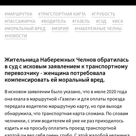
#МАРШРУТКА
#ТРАГСПОРТНАЯ КАРТА
#ГРУБОСТЬ
#ПАССАЖИРКА
#ВОДИТЕЛЬ
#ГАЗЕЛЬ
#СУД
#ИСК
#МОРАЛЬНЫЙ ВРЕД
#МЭРИЯ
#НАБЕРЕЖНЫЕ ЧЕЛНЫ
#НОВОСТИ
Жительница Набережных Челнов обратилась
в суд с исковым заявлением к транспортному
перевозчику - женщина потребовала
компенсировать ей моральный вред.
В исковом заявлении было указано, что в июле 2020 года
она ехала в маршрутной «Газели» и для оплаты проезда
передала водителю маршрутную карту, но при выходе
обнаружила, что транспортная карта сломана. По словам
челнинки, с этим водителем ей уже не раз приходилось
ездить и на просьбу оплатить проезд транспортной
картой он вел себя очень грубо. С этой жалобой челнинка