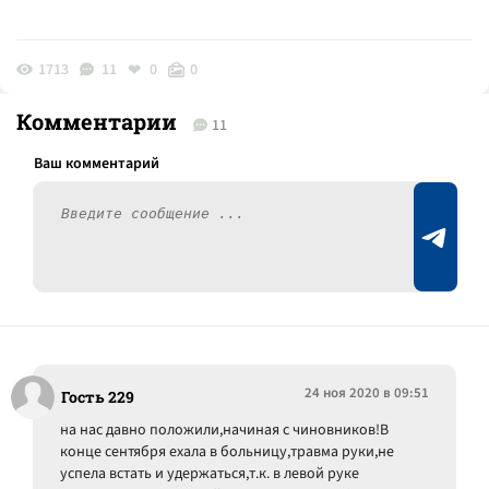
1713
11
0
0
Комментарии
11
24 ноя 2020 в 09:51
Гость 229
на нас давно положили,начиная с чиновников!В
конце сентября ехала в больницу,травма руки,не
успела встать и удержаться,т.к. в левой руке