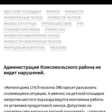
#ДЕТСКАЯ ПЛОЩАДКА
#КИОСК
#НОВОСТИ
#НАБЕРЕЖНЫЕ ЧЕЛНЫ
#НОВОСТИ ЧЕЛНОВ
#НОВОСТИ ГОРОДА
#ПРОИСШЕСТВИЕ
#ЧП
#ТУКАЕВСКИЙ РАЙОН
#ТАТАРСТАН
#НОВОСТИ НАБЕРЕЖНЫЕ ЧЕЛНЫ
#НОВОСТИ НАБЕРЕЖНЫХ ЧЕЛНОВ
#НАРОДНЫЙ КОНТРОЛЬ
#ЖАЛОБА
Администрация Комсомольского района не
видит нарушений.
«
Жители дома 17А/9 поселка ЗЯБ просят разъяснить
сложившуюся ситуацию. А именно: на детской площадке
напротив шестого подъезда ведутся монтажные работы
по установке продуктового киоска. Допустимо ли
строительство киоска на детской площадке?
», - спросила