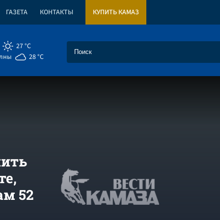
ГАЗЕТА
КОНТАКТЫ
КУПИТЬ КАМАЗ
27 °C
елны
28 °C
пить
те,
м 52