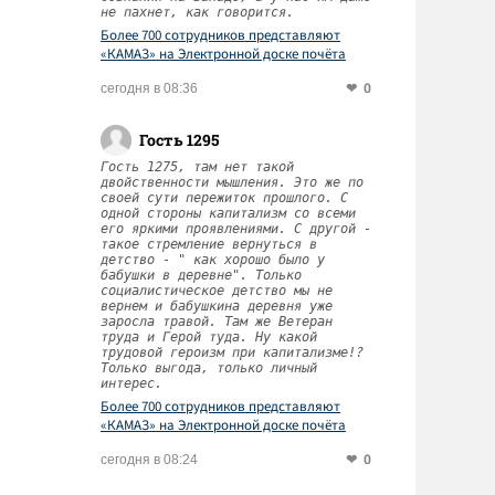
не пахнет, как говорится.
Более 700 сотрудников представляют
«КАМАЗ» на Электронной доске почёта
Татарстана
0
сегодня в 08:36
Гость 1295
Гость 1275, там нет такой
двойственности мышления. Это же по
своей сути пережиток прошлого. С
одной стороны капитализм со всеми
его яркими проявлениями. С другой -
такое стремление вернуться в
детство - " как хорошо было у
бабушки в деревне". Только
социалистическое детство мы не
вернем и бабушкина деревня уже
заросла травой. Там же Ветеран
труда и Герой туда. Ну какой
трудовой героизм при капитализме!?
Только выгода, только личный
интерес.
Более 700 сотрудников представляют
«КАМАЗ» на Электронной доске почёта
Татарстана
0
сегодня в 08:24