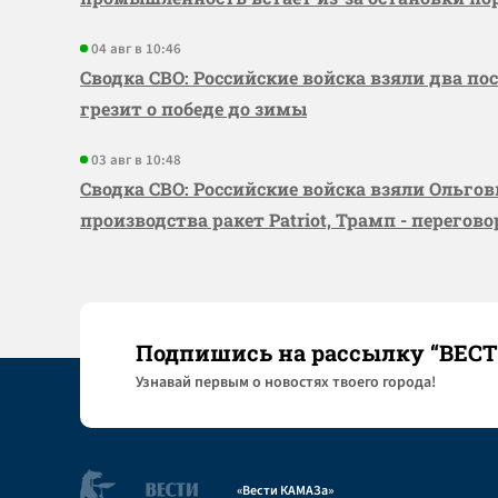
04 авг в 10:46
Сводка СВО: Российские войска взяли два по
грезит о победе до зимы
03 авг в 10:48
Сводка СВО: Российские войска взяли Ольго
производства ракет Patriot, Трамп - перегов
Подпишись на рассылку “ВЕС
Узнaвай первым о новостях твоего города!
«Вести КАМАЗа»