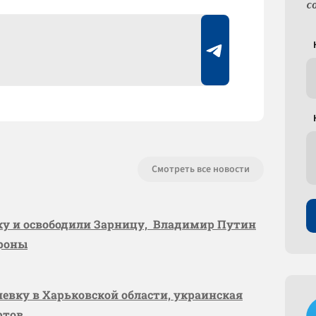
с
Смотреть все новости
вку и освободили Зарницу, Владимир Путин
ороны
шевку в Харьковской области, украинская
ртов