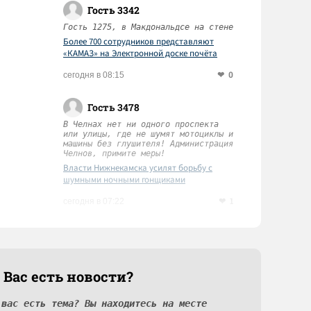
Гость 3342
Гость 1275, в Макдональдсе на стене
Более 700 сотрудников представляют
«КАМАЗ» на Электронной доске почёта
Татарстана
0
сегодня в 08:15
Гость 3478
В Челнах нет ни одного проспекта
или улицы, где не шумят мотоциклы и
машины без глушителя! Администрация
Челнов, примите меры!
Власти Нижнекамска усилят борьбу с
шумными ночными гонщиками
1
сегодня в 07:22
 Вас есть новости?
 вас есть тема? Вы находитесь на месте