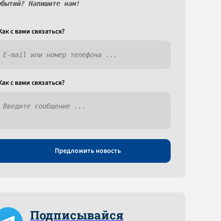
обытий? Напишите нам!
Как c вами связаться?
Как c вами связаться?
Предложить новость
Подписывайся