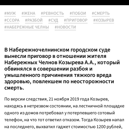
#МУЖ
#ЖЕНА
#РЕВНОСТЬ
#ПОБОИ
#СМЕРТЬ
#ССОРА
#РАЗБОЙ
#СУД
#ПРИГОВОР
#КОЗЫРЕВ
#НАБЕРЕЖНЫЕ ЧЕЛНЫ
#НОВОСТИ
В Набережночелнинском городском суде
вынесли приговор в отношении жителя
Набережных Челнов Козырева А.А., который
обвинялся в совершении разбоя и
умышленного причинения тяжкого вреда
здоровью, повлекшем по неосторожности
смерть.
По версии следствия, 21 ноября 2019 года Козырев,
находясь в нетрезвом состоянии, на лестничной площадке
одного из домов потребовал у потерпевшего сотовый
телефон, на что тот ответил отказом. Тогда Козырев напал
на последнего, выхватил гаджет стоимостью 1200 рублей,