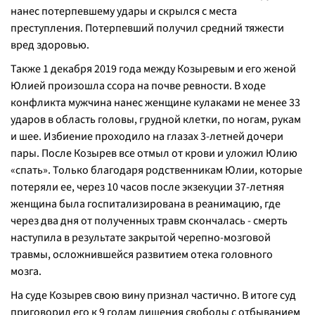
нанес потерпевшему удары и скрылся с места
преступления. Потерпевший получил средний тяжести
вред здоровью.
Также 1 декабря 2019 года между Козыревым и его женой
Юлией произошла ссора на почве ревности. В ходе
конфликта мужчина нанес женщине кулаками не менее 33
ударов в область головы, грудной клетки, по ногам, рукам
и шее. Избиение проходило на глазах 3-летней дочери
пары. После Козырев все отмыл от крови и уложил Юлию
«спать». Только благодаря родственникам Юлии, которые
потеряли ее, через 10 часов после экзекуции 37-летняя
женщина была госпитализирована в реанимацию, где
через два дня от полученных травм скончалась - смерть
наступила в результате закрытой черепно-мозговой
травмы, осложнившейся развитием отека головного
мозга.
На суде Козырев свою вину признал частично. В итоге суд
приговорил его к 9 годам лишения свободы с отбыванием