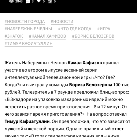
2843
3
0
0
#НОВОСТИ ГОРОДА
#НОВОСТИ
#НАБЕРЕЖНЫЕ ЧЕЛНЫ
#ЧТО ГДЕ КОГДА
#ИГРА
#ЗНАТОК
#КАМАЛ ХАФИЗОВ
#БОРИС БЕЛОЗЕРОВ
#ТИМУР КАФИАТУЛЛИН
Житель Набережных Челнов
Камал Хафизов
принял
участие во втором выпуске весенней серии
интеллектуальной телевизионной игры «Что? Где?
Когда?» и выиграл у команды
Бориса Белозерова
100 тыс
рублей. Телезритель в 7 раунде предложил блиц-вопрос:
«
В Эквадоре на упаковках макаронных изделий можно
встретить разное время приготовления - 8 и 12 минут. От
чего зависит время приготовления
?». На вопрос отвечал
Тимур Кафиатуллин
. Он предположил, что это зависит от
мужской и женской порции. Однако правильный ответ
звучал так: «
В горах температура кипения воды ниже,