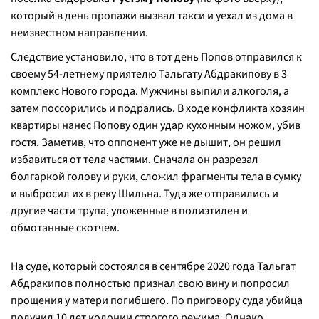
который в день пропажи вызвал такси и уехал из дома в
неизвестном направлении.
Следствие установило, что в тот день Попов отправился к
своему 54-летнему приятелю Тальгату Абдракипову в 3
комплекс Нового города. Мужчины выпили алкоголя, а
затем поссорились и подрались. В ходе конфликта хозяин
квартиры нанес Попову один удар кухонным ножом, убив
гостя. Заметив, что оппонент уже не дышит, он решил
избавиться от тела частями. Сначала он разрезал
болгаркой голову и руки, сложил фрагменты тела в сумку
и выбросил их в реку Шильна. Туда же отправились и
другие части трупа, уложенные в полиэтилен и
обмотанные скотчем.
На суде, который состоялся в сентябре 2020 года Тальгат
Абдракипов полностью признал свою вину и попросил
прощения у матери погибшего. По приговору суда убийца
получил 10 лет колонии строгого режима. Однако