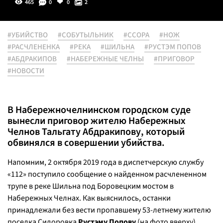
465
0
0
2
#УБИЙСТВО
#СОБУТЫЛЬНИК
#ССОРА
#НОЖ
#РАСЧЛЕНЕНКА
#РЕКА
#ШИЛЬНА
#РУСТЭМ ПОПОВ
#АБДРАКИПОВ
#НАБЕРЕЖНЫЕ ЧЕЛНЫ
#ПРИГОВОР
#НОВОСТИ
В Набережночелнинском городском суде
вынесли приговор жителю Набережных
Челнов Тальгату Абдракипову, который
обвинялся в совершении убийства.
Напомним, 2 октября 2019 года в диспетчерскую службу
«112» поступило сообщение о найденном расчлененном
трупе в реке Шильна под Боровецким мостом в
Набережных Челнах. Как выяснилось, останки
принадлежали без вести пропавшему 53-летнему жителю
поселка Сидоровка
Рустэму Попову
(на фото вверху),