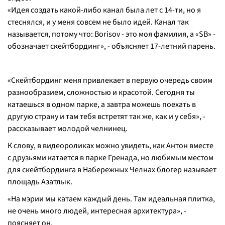
«
Идея создать какой-либо канал была лет с 14-ти, но я
стеснялся, и у меня совсем не было идей. Канал так
называется, потому что: Borisov - это моя фамилия, а «SB» -
обозначает скейтбординг
», - объясняет 17-летний парень.
«
Скейтбординг меня привлекает в первую очередь своим
разнообразием, сложностью и красотой. Сегодня ты
катаешься в одном парке, а завтра можешь поехать в
другую страну и там тебя встретят так же, как и у себя
», -
рассказывает молодой челнинец.
К слову, в видеороликах можно увидеть, как Антон вместе
с друзьями катается в парке Гренада, но любимым местом
для скейтбординга в Набережных Челнах блогер называет
площадь Азатлык.
«
На мэрии мы катаем каждый день. Там идеальная плитка,
не очень много людей, интересная архитектура
», -
поясняет он.