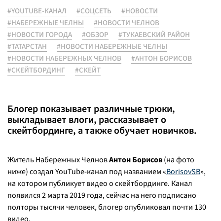
#YOUTUBE-КАНАЛ
#СОЦСЕТЬ
#НОВОСТИ
#НАБЕРЕЖНЫЕ ЧЕЛНЫ
#НОВОСТИ ЧЕЛНОВ
#НОВОСТИ ГОРОДА
#ОБЗОР
#ТУКАЕВСКИЙ РАЙОН
#ТАТАРСТАН
#НОВОСТИ НАБЕРЕЖНЫЕ ЧЕЛНЫ
#НОВОСТИ НАБЕРЕЖНЫХ ЧЕЛНОВ
#АНТОН БОРИСОВ
#СКЕЙТБОРДИНГ
#СКЕЙТ
Блогер показывает различные трюки,
выкладывает влоги, рассказывает о
скейтбординге, а также обучает новичков.
Житель Набережных Челнов
Антон Борисов
(на фото
ниже) создал YouTube-канал под названием «
BorisovSB
»,
на котором публикует видео о скейтбординге. Канал
появился 2 марта 2019 года, сейчас на него подписано
полторы тысячи человек, блогер опубликовал почти 130
видео.