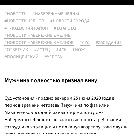
#НОВОСТИ
#НАБЕРЕЖНЫЕ ЧЕЛНЫ
#НОВОСТИ ЧЕЛНОВ
#НОВОСТИ ГОРОДА
#ТУКАЕВСКИЙ РАЙОН
#ТАТАРСТАН
#НОВОСТИ НАБЕРЕЖНЫЕ ЧЕЛНЫ
#НОВОСТИ НАБЕРЕЖНЫХ ЧЕЛНОВ
#СУД
#ЗАСЕДАНИЕ
#ОТВЕТЧИК
#ИСТЕЦ
#ИСК
#НОЖ
#ПОЛИЦЕЙСКИЙ
#УГРОЗА
Мужчина полностью признал вину.
Суд установил - поздно вечером 25 июня 2020 года в
период времени нетрезвый мужчина по фамилии
Макарченков в одной из квартир жилого дома
Набережных Челнов отказался выполнить требования
сотрудников полиции и не покинул квартиру, взял с кухни