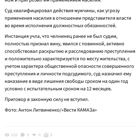
нож и пригрозил им применением насилия.
Суд квалифицировал действия мужчины, как угрозу
применения насилия в отношении представителя власти
во время исполнения должностных обязанностей.
Инстанция учла, что челнинец ранее не был судим,
полностью признал вину, явился с повинной, активно
способствовал раскрытию и расследованию преступления
и положительно характеризуется по месту жительства, с
учетом характера общественной опасности совершенного
преступления и личности подсудимого, суд назначил ему
наказание в виде лишения свободы сроком на один год
условно с испытательным сроком на 12 месяцев.
Приговор в законную силу не вступил.
Фото: Антон Литвиненко/«Вести КАМАЗа»
226
0
0
0