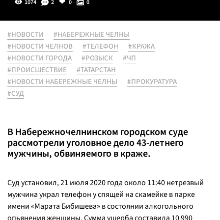
1074
2
0
0
#НОВОСТИ
#НАБЕРЕЖНЫЕ ЧЕЛНЫ
#НОВОСТИ ЧЕЛНОВ
#ТЕЛЕФОН
#КРАЖА
#НОВОСТИ ГОРОДА
#РОЗЫСК
#ЧП
#ПРОИСШЕСТВИЕ
#ТАТАРСТАН
#НОВОСТИ НАБЕРЕЖНЫЕ ЧЕЛНЫ
#ПРОКУРАТУРА
#СУД
В Набережночелнинском городском суде
рассмотрели уголовное дело 43-летнего
мужчины, обвиняемого в краже.
Суд установил, 21 июля 2020 года около 11:40 нетрезвый
мужчина украл телефон у спящей на скамейке в парке
имени «Марата Бибишева» в состоянии алкогольного
опьянения женщины. Сумма ущерба составила 10 990