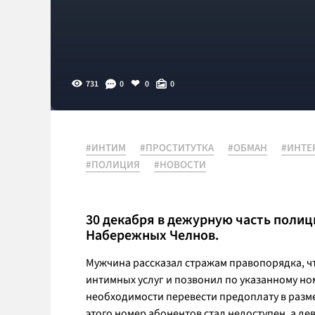
731
0
0
0
#ИНТИМ
#ПРОСТИТУТКА
#ОБМАН
#ИНТЕ
#ПОЛИЦИЯ
#НОВОСТИ
30 декабря в дежурную часть поли
Набережных Челнов.
Мужчина рассказал стражам правопорядка, ч
интимных услуг и позвонил по указанному н
необходимости перевести предоплату в разме
этого номер абонентов стал недоступен, а де