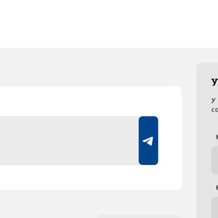
У
У
с