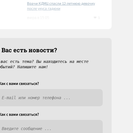
Врачи КДМЦ спасли 12-летнюю девочку
после укуса гадюки
1
вчера в 15:05
 Вас есть новости?
 вас есть тема? Вы находитесь на месте
обытий? Напишите нам!
Как c вами связаться?
Как c вами связаться?