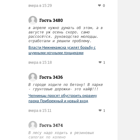
0
вчера в 15:29
Гость 3480
в апреле нужно думать об этом, а в
августе уж осень скоро. само
рассосётся. руководство молодцы.
отработали и решили проблему.
Власти Нижнекамска усилят борьбу с
шумными ночными гонщиками
1
вчера в 15:18
Гость 3436
В городе ходите по бетону! В парке
- грунтовые дорожки- это кайф!!!
Челнинцы просят обустроить окраину
парка Прибрежный и новый вход
1
вчера в 15:11
Гость 3474
В лесу надо ходить в резиновых
сапогах по колено