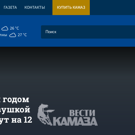
ГАЗЕТА
КОНТАКТЫ
КУПИТЬ КАМАЗ
26 °C
елны
27 °C
 годом
евушкой
т на 12