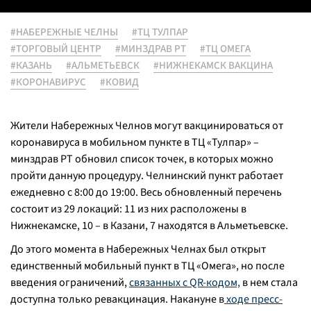
#НАБЕРЕЖНЫЕ ЧЕЛНЫ
#ТЦ ТУЛПАР
#ТОРГОВЫЙ ЦЕНТР
#МИНЗДРАВ РТ
#ТЦ ОМЕГА
#КАЗАНЬ
#АЛЬМЕТЬЕВСК
#НИЖНЕКАМСК ВАКЦИНА
#КОРОНАВИРУС
#КОВИД
Жители Набережных Челнов могут вакцинироваться от
коронавируса в мобильном пункте в ТЦ «Тулпар» –
минздрав РТ обновил список точек, в которых можно
пройти данную процедуру. Челнинский пункт работает
ежедневно с 8:00 до 19:00. Весь обновленный перечень
состоит из 29 локаций: 11 из них расположены в
Нижнекамске, 10 – в Казани, 7 находятся в Альметьевске.
До этого момента в Набережных Челнах был открыт
единственный мобильный пункт в ТЦ «Омега», но после
введения ограничений,
связанных с QR-кодом,
в нем стала
доступна только ревакцинация. Накануне в
ходе пресс-