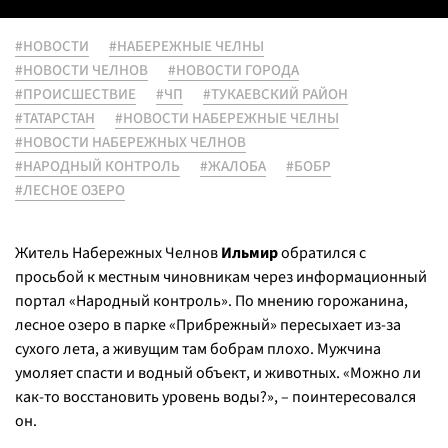
#НОВОСТИ
#НАБЕРЕЖНЫЕ ЧЕЛНЫ
#НОВОСТИ ЧЕЛНОВ
#НОВОСТИ ГОРОДА
#ПРОИСШЕСТВИЕ
#ЧП
#ТУКАЕВСКИЙ РАЙОН
#ТАТАРСТАН
#НОВОСТИ НАБЕРЕЖНЫЕ ЧЕЛНЫ
#НОВОСТИ НАБЕРЕЖНЫХ ЧЕЛНОВ
#НАРОДНЫЙ КОНТРОЛЬ
#ЖАЛОБА
#БОБР
#ЛЕСНОЕ ОЗЕРО
Житель Набережных Челнов
Ильмир
обратился с
просьбой к местным чиновникам через информационный
портал «Народный контроль». По мнению горожанина,
лесное озеро в парке «Прибрежный» пересыхает из-за
сухого лета, а живущим там бобрам плохо. Мужчина
умоляет спасти и водный объект, и животных. «Можно ли
как-то восстановить уровень воды?», – поинтересовался
он.