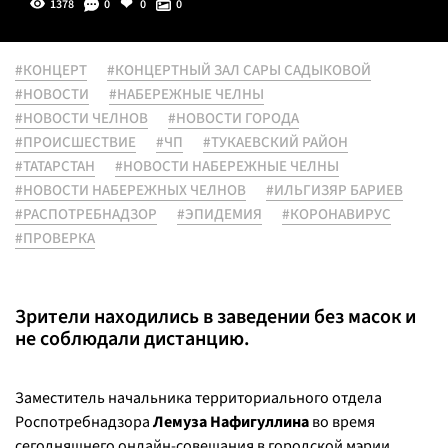
1378
0
0
0
#КОНЦЕРТ
#КОНЦЕРТНЫЙ ЗАЛ САРЫ САДЫКОВОЙ
#НОВОСТИ
#НАБЕРЕЖНЫЕ ЧЕЛНЫ
#НОВОСТИ ЧЕЛНОВ
#НОВОСТИ ГОРОДА
#ПРОИСШЕСТВИЕ
#ЧП
#ТУКАЕВСКИЙ РАЙОН
#ТАТАРСТАН
#НОВОСТИ НАБЕРЕЖНЫЕ ЧЕЛНЫ
#НОВОСТИ НАБЕРЕЖНЫХ ЧЕЛНОВ
#ИЛЬГИЗЯР БАРИЕВ
#РАСПОТРЕБНАДЗОР
#ЭПИДЕМИЯ
#КОРОНАВИРУС
#ПРОВЕРКА
Зрители находились в заведении без масок и
не соблюдали дистанцию.
Заместитель начальника территориального отдела
Роспотребнадзора
Лемуза Нафигуллина
во время
сегодняшнего онлайн-совещания в городской мэрии