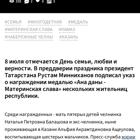
335
2
0
3
#СЕМЬЯ
#МНОГОДЕТНАЯ
#МЕДАЛЬ
#МАТЕРИНСКАЯ СЛАВА
#КАМАЗ
#НАБЕРЕЖНЫЕ ЧЕЛНЫ
#КАЗАНЬ
8 июля отмечается День семьи, любви и
верности. В преддверии праздника президент
Татарстана Рустам Минниханов подписал указ
о награждении медалью «Ана даны -
Материнская слава» нескольких жительниц
республики.
Среди награжденных - мать пятерых детей челнинка
Наталья Петровна Балашова и экс-челнинка, ныне
проживающая в Казани Альфия Акрамтдиновна Ащеулова,
воспитывающая шестерых мальчиков. Пресс-служба
мэрии