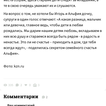
места ссорам, здесь старшие дети следят за младшими, а
те в свою очередь уважают их и слушаются.
На вопрос о том, не хотели бы Игорь и Альфия дочку,
супруги в один голос отвечают: «А какая разница, мальчик
или девочка, главное ведь, чтобы дети в любви
рождались. Мы дарим нашим детям любовь, вкладываем в
них всю душу и стараемся всегда быть рядом - в радость и
ненастье. Это ли не счастье – приходить в дом, где тебя
всегда ждут», - поделилась секретом семейного счастья
Альфия».
Фото: kzn.ru
335
2
0
3
Комментарии
2