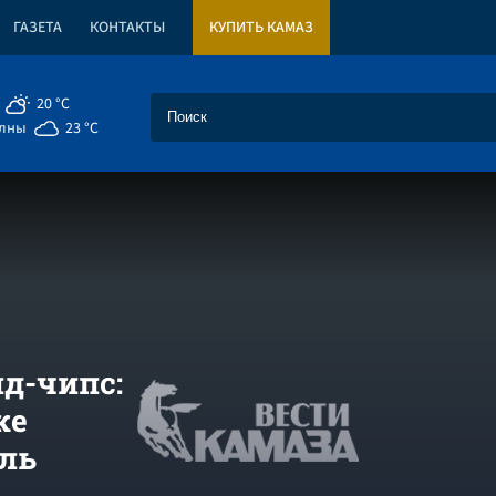
ГАЗЕТА
КОНТАКТЫ
КУПИТЬ КАМАЗ
20 °C
елны
23 °C
нд-чипс:
ке
аль