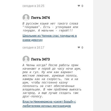
0
сегодня в 16:25
Гость 3474
В русском языке нет такого слова
"тонувшая". Есть - утонувшая или
тонущая. А мальчик - герой!!!
Школьник из Челнов спас тонувшую в
озере девочку
0
сегодня в 16:17
Гость 3473
А Челны когда? После работы прям
начинают и порой до часу ночи шум,
рев и гул. Ну или как вариант
жесткие лежачие, шумовые полосы,
камеры как на скорость, так и на
шум, чтобы постоянно казну
пополнять за счет обеспеченных
владельцев. В чем проблема выехать
загород, а еще лучше создать там
дрэг-полосу.
Власти Нижнекамска усилят борьбу с
любителями ночных мотозаездов