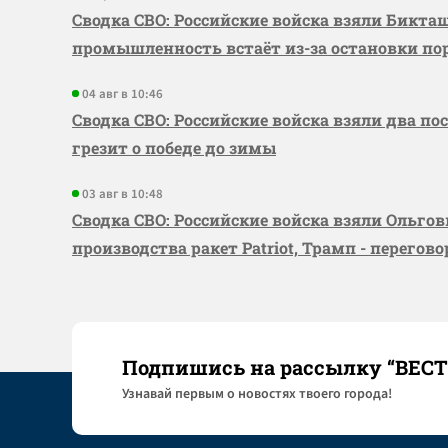
Сводка СВО: Российские войска взяли Бикта
промышленность встаёт из-за остановки по
04 авг в 10:46
Сводка СВО: Российские войска взяли два по
грезит о победе до зимы
03 авг в 10:48
Сводка СВО: Российские войска взяли Ольго
производства ракет Patriot, Трамп - перегов
Подпишись на рассылку “ВЕС
Узнaвай первым о новостях твоего города!