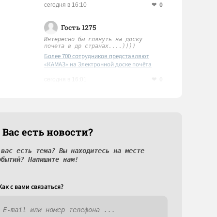
0
сегодня в 16:10
Гость 1275
Интересно бы глянуть на доску
почета в др странах....))))
Более 700 сотрудников представляют
«КАМАЗ» на Электронной доске почёта
Татарстана
0
сегодня в 16:01
 Вас есть новости?
 вас есть тема? Вы находитесь на месте
обытий? Напишите нам!
Как c вами связаться?