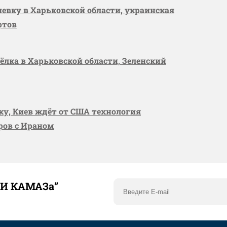
шевку в Харьковской области, украинская
ртов
сёлка в Харьковской области, Зеленский
вку, Киев ждёт от США технология
оров с Ираном
ТИ КАМАЗа”