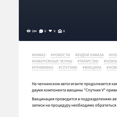
284
0
0
0
#КАМАЗ
#НОВОСТИ
#БУДНИ КАМАЗА
#НО
#НАБЕРЕЖНЫЕ ЧЕЛНЫ
#ТАТАРСТАН
#НОВО
#ПРИВИВКА
#СПУТНИК
#ВАКЦИНА
#НОВ
На челнинском автогиганте продолжается кам
двумя компонента вакцины "Спутник V" приви
Вакцинация проводится в подразделениях ав
записи на процедуру необходимо обратиться 