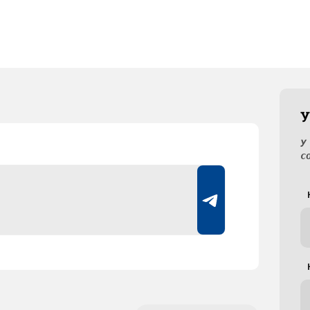
У
У
с