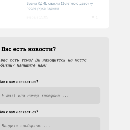
Врачи КДМЦ спасли 12-летнюю девочку
после укуса гадюки
1
вчера в 15:05
 Вас есть новости?
 вас есть тема? Вы находитесь на месте
обытий? Напишите нам!
Как c вами связаться?
Как c вами связаться?