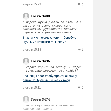
0
вчера в 15:29
Гость 3480
в апреле нужно думать об этом, а в
августе уж осень скоро. само
рассосётся. руководство молодцы.
отработали и решили проблему.
Власти Нижнекамска усилят борьбу с
шумными ночными гонщиками
1
вчера в 15:18
Гость 3436
В городе ходите по бетону! В парке
- грунтовые дорожки- это кайф!!!
Челнинцы просят обустроить окраину
парка Прибрежный и новый вход
0
вчера в 15:11
Гость 3474
В лесу надо ходить в резиновых
сапогах по колено