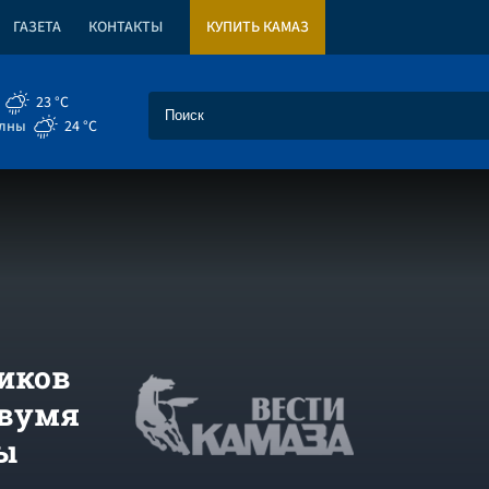
ГАЗЕТА
КОНТАКТЫ
КУПИТЬ КАМАЗ
23 °C
елны
24 °C
ников
двумя
ы