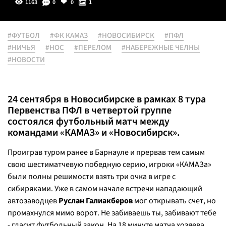
1163
0
0
1
#ФУТБОЛ
#ФК КАМАЗ
#НОВОСИБИРСК
#ПФЛ
#НИЧЬЯ
#НОС
#ПЕРЕЛОМ
#НАБЕРЕЖНЫЕ ЧЕЛНЫ
#НОВОСТИ
24 сентября в Новосибирске в рамках 8 тура
Первенства ПФЛ в четвертой группе
состоялся футбольный матч между
командами «КАМАЗ» и «Новосибирск».
Проиграв туром ранее в Барнауле и прервав тем самым
свою шестиматчевую победную серию, игроки «КАМАЗа»
были полны решимости взять три очка в игре с
сибиряками. Уже в самом начале встречи нападающий
автозаводцев
Руслан Галиакберов
мог открывать счет, но
промахнулся мимо ворот. Не забиваешь ты, забивают тебе
- гласит футбольный закон. На 18 минуте матча хозяева