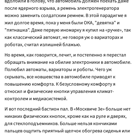
вдолбили в голову, что автомобиль должен поехать даже
после ядерного взрыва, а ремень электрогенератора
можно заменить солдатским ремнем. В этой парадигме я
жил долгое время, пока у меня были ОКА, "девятка" и
"пятнашка". Даже первую иномарку я купил на «ручке», так
как классический автомат, не говоря уж о вариаторах и
роботах, считал излишней блажью.
Но время, как говорится, лечит, и постепенно я перестал
обращать внимание на обилие электроники в автомобиле.
Полюбил автоматы, вариаторы и роботы. Чего уж
скрывать, все новшевства в автомобиле приводят к
повышению комфорта. К безусловному комфорту я
относил и физические кнопки управления климат-
контролем и медиасистемой.
И вот последний бастион пал. В «Москвиче 3е» больше нет
никаких физических кнопок, кроме как на руле и дверях,
для стеклоподъемников. Больше нельзя кончиками
пальцев ощутить приятный щелчок обогрева сиденья или