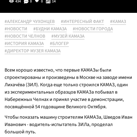
434
0
0
14
#АЛЕКСАНДР ЧУХОНЦЕВ
#ИНТЕРЕСНЫЙ ФАКТ
#КАМАЗ
#НОВОСТИ
#БУДНИ КАМАЗА
#НОВОСТИ ГОРОДА
#НОВОСТИ ЧЕЛНОВ
#МУЗЕЙ КАМАЗА
#ИСТОРИЯ КАМАЗА
#БЛОГЕР
#ДИРЕКТОР МУЗЕЯ КАМАЗА
Всем хорошо известно, что первые КАМАЗы были
спроектированы и произведены в Москве на заводе имени
Лихачёва (ЗИЛ). Когда еще только строился КАМАЗ, один
из экспериментальных образцов КАМАЗа побывал в
Набережных Челнах и принял участие в демонстрации,
посвящённой 54 годовщине Великого Октября.
Чтобы показать машину строителям КАМАЗа, Шведов Иван
Иванович - водитель-испытатель ЗИЛа, проделал
большой путь.