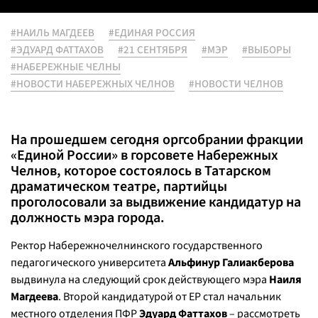
#НАИЛЬ МАГДЕЕВ
#ЕДИНАЯ РОССИЯ
#ЭДУАРД ФАТТАХОВ
#21 СЕНТЯБРЯ
#МЭР
#ВЫБОРЫ
#НАБЕРЕЖНЫЕ ЧЕЛНЫ
#НОВОСТИ НАБЕРЕЖНЫХ ЧЕЛНОВ
#НОВОСТИ ЧЕЛНОВ
На прошедшем сегодня оргсобрании фракции
«Единой России» в горсовете Набережных
Челнов, которое состоялось в Татарском
драматическом театре, партийцы
проголосовали за выдвижение кандидатур на
должность мэра города.
Ректор Набережночелнинского государственного
педагогического университета
Альфинур Галиакберова
выдвинула на следующий срок действующего мэра
Наиля
Магдеева
. Второй кандидатурой от ЕР стал начальник
местного отделения ПФР
Эдуард Фаттахов
– рассмотреть