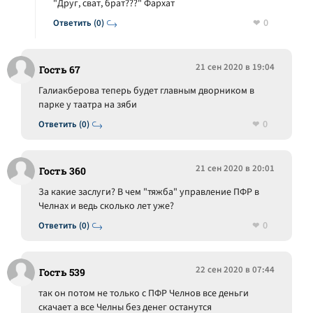
"Друг, сват, брат???" Фархат
0
Ответить (0)
21 сен 2020 в 19:04
Гость 67
Галиакберова теперь будет главным дворником в
парке у таатра на зяби
0
Ответить (0)
21 сен 2020 в 20:01
Гость 360
За какие заслуги? В чем "тяжба" управление ПФР в
Челнах и ведь сколько лет уже?
0
Ответить (0)
22 сен 2020 в 07:44
Гость 539
так он потом не только с ПФР Челнов все деньги
скачает а все Челны без денег останутся