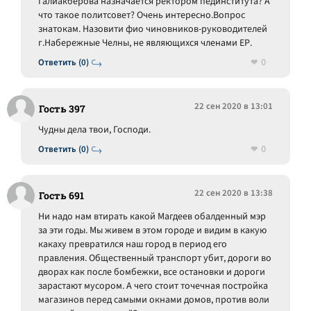
Галиакберова назначается ректором пединститута? А
что такое политсовет? Очень интересно.Вопрос
знатокам. Назовити фио чиновников-руководителей
г.Набережные Челны, не являющихся членами ЕР.
0
Ответить (0)
22 сен 2020 в 13:01
Гость 397
Чудны дела твои, Господи.
0
Ответить (0)
22 сен 2020 в 13:38
Гость 691
Ни надо нам втирать какой Магдеев обалденный мэр
за эти годы. Мы живем в этом городе и видим в какую
какаху превратился наш город в период его
правления. Общественный транспорт убит, дороги во
дворах как после бомбежки, все остановки и дороги
зарастают мусором. А чего стоит точечная постройка
магазинов перед самыми окнами домов, против воли