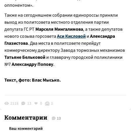
оппонентом».
Также на сегодняшнем собрании единороссы приняли
выход из политсовета местного отделения партии
депутата ГС РТ
Марселя Мингалимова
, а также депутатов
нового созыва горсовета
Аси Кисловой
и
Александра
Глазистова
. Два места в политсовете перейдут
коммерческому директору Завода тормозных механизмов
Татьяне Бельковой
и главврачу городской поликлиники
№7
Александру Попову
.
Текст, фото: Влас Мысько.
2118
13
0
1
Комментарии
13