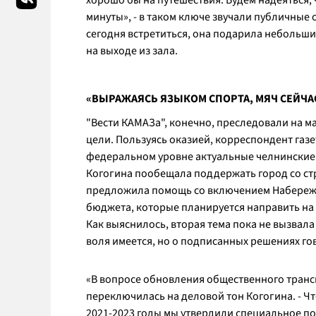
хорошо бы на путешествия. Будем надеяться, 
минуты
», - в таком ключе звучали публичные
сегодня встретиться, она подарила небольши
на выходе из зала.
«ВЫРАЖАЯСЬ ЯЗЫКОМ СПОРТА, МЯЧ СЕЙЧАС
"Вести КАМАЗа", конечно, преследовали на ма
цели. Пользуясь оказией, корреспондент газе
федеральном уровне актуальные челнинские 
Когогина пообещала поддержать город со ст
предложила помощь со включением Набережн
бюджета, которые планируется направить на
Как выяснилось, вторая тема пока не вызвал
воля имеется, но о подписанных решениях го
«
В вопросе обновления общественного транс
переключилась на деловой тон Когогина.
- Ч
2021-2023 годы мы утвердили специальное по