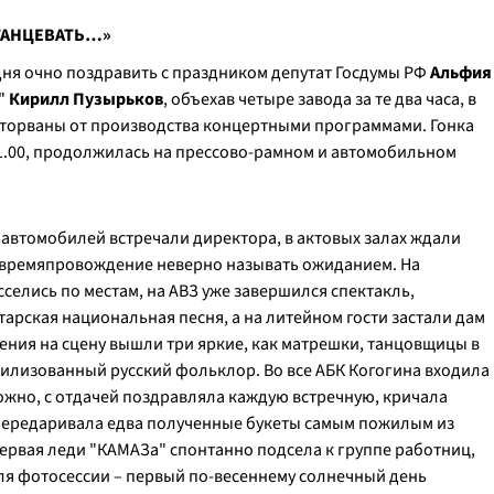
ТАНЦЕВАТЬ…»
дня очно поздравить с праздником депутат Госдумы РФ
Альфия
"
Кирилл Пузырьков
, объехав четыре завода за те два часа, в
оторваны от производства концертными программами. Гонка
 11.00, продолжилась на прессово-рамном и автомобильном
 автомобилей встречали директора, в актовых залах ждали
 времяпровождение неверно называть ожиданием. На
селись по местам, на АВЗ уже завершился спектакль,
тарская национальная песня, а на литейном гости застали дам
дения на сцену вышли три яркие, как матрешки, танцовщицы в
тилизованный русский фольклор. Во все АБК Когогина входила
ложно, с отдачей поздравляла каждую встречную, кричала
передаривала едва полученные букеты самым пожилым из
первая леди "КАМАЗа" спонтанно подсела к группе работниц,
ля фотосессии – первый по-весеннему солнечный день