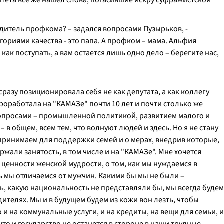
тета все же нашел слова, погасившие искру суфражистской
одитель профкома? –
задался вопросами Пузырьков,
-
ориями качества - это папа. А профком – мама. Альфия
как поступать, а вам остается лишь одно дело – берегите нас,
сразу позиционировала себя не как депутата, а как коллегу
роработала на "КАМАЗе" почти 10 лет и почти столько же
вопросами – промышленной политикой, развитием малого и
в общем, всем тем, что волнуют людей и здесь. Но я не стану
 принимаем для поддержки семей и о мерах, внедрив которые,
жали занятость, в том числе и на "КАМАЗе". Мне хочется
 ценности женской мудрости, о том, как мы нуждаемся в
ь мы отличаемся от мужчин. Какими бы мы не были –
ь, какую национальность не представляли бы, мы всегда будем
одителях. Мы и в будущем будем из кожи вон лезть, чтобы
 и на коммунальные услуги, и на кредиты, на вещи для семьи, и