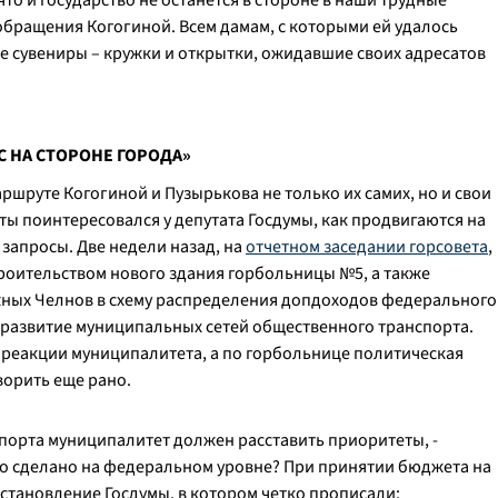
что и государство не останется в стороне в наши трудные
 обращения Когогиной. Всем дамам, с которыми ей удалось
е сувениры – кружки и открытки, ожидавшие своих адресатов
 НА СТОРОНЕ ГОРОДА»
ршруте Когогиной и Пузырькова не только их самих, но и свои
ты поинтересовался у депутата Госдумы, как продвигаются на
запросы. Две недели назад, на
отчетном заседании горсовета
,
роительством нового здания горбольницы №5, а также
ых Челнов в схему распределения допдоходов федерального
 развитие муниципальных сетей общественного транспорта.
а реакции муниципалитета, а по горбольнице политическая
ворить еще рано.
порта муниципалитет должен расставить приоритеты, -
то сделано на федеральном уровне? При принятии бюджета на
становление Госдумы, в котором четко прописали: