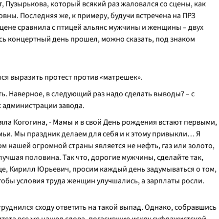
, Пузырькова, который всякий раз жаловался со сцены, как
вны. Последняя же, к примеру, будучи встречена на ПРЗ
 сцене сравнила с птицей альянс мужчины и женщины – двух
сь концертный день прошел, можно сказать, под знаком
лся выразить протест против «матрешек».
ь. Наверное, в следующий раз надо сделать выводы?
– с
к администрации завода.
яла Когогина, -
Мамы и в свой День рождения встают первыми,
емьи. Мы праздник делаем для себя и к этому привыкли… Я
ом нашей огромной страны является не нефть, газ или золото,
 лучшая половина. Так что, дорогие мужчины, сделайте так,
еще, Кирилл Юрьевич, просим каждый день задумываться о том,
чтобы условия труда женщин улучшались, а зарплаты росли.
руднился сходу ответить на такой выпад. Однако, собравшись