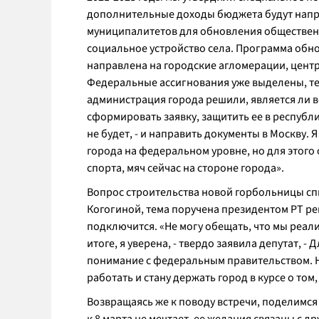
дополнительные доходы бюджета будут напр
муниципалитетов для обновления общественн
социальное устройство села. Программа обно
направлена на городские агломерации, цент
Федеральные ассигнования уже выделены, теп
администрация города решили, является ли в
сформировать заявку, защитить ее в республи
не будет, - и направить документы в Москву.
города на федеральном уровне, но для этого
спорта, мяч сейчас на стороне города
».
Вопрос строительства новой горбольницы сп
Когогиной, тема поручена президентом РТ ре
подключится. «
Не могу обещать, что мы реали
итоге, я уверена, -
твердо заявила депутат,
- Д
понимание с федеральным правительством. На
работать и стану держать город в курсе о том
Возвращаясь же к поводу встречи, поделимся