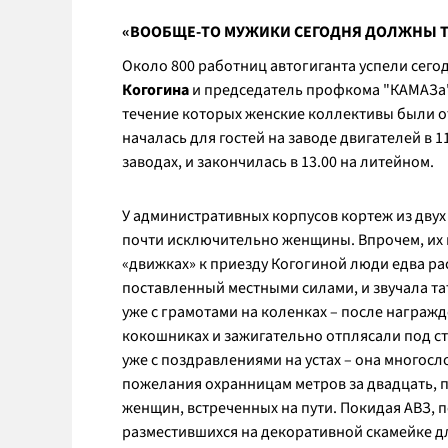
«ВООБЩЕ-ТО МУЖИКИ СЕГОДНЯ ДОЛЖНЫ 
Около 800 работниц автогиганта успели сего
Когогина
и председатель профкома "КАМАЗа
течение которых женские коллективы были 
началась для гостей на заводе двигателей в
заводах, и закончилась в 13.00 на литейном.
У административных корпусов кортеж из двух
почти исключительно женщины. Впрочем, их
«движках» к приезду Когогиной люди едва рас
поставленный местными силами, и звучала та
уже с грамотами на коленках – после награж
кокошниках и зажигательно отплясали под с
уже с поздравлениями на устах – она многос
пожелания охранницам метров за двадцать, 
женщин, встреченных на пути. Покидая АВЗ, 
разместившихся на декоративной скамейке д