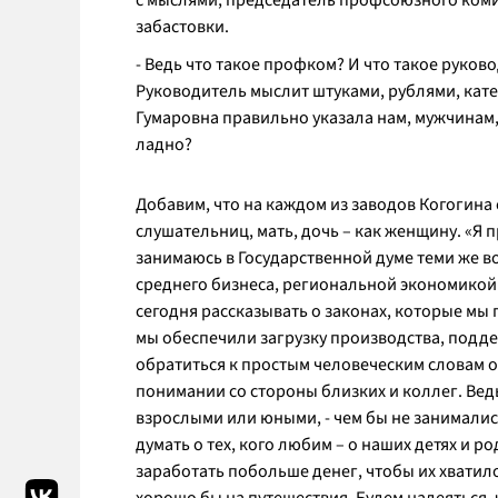
с мыслями, председатель профсоюзного коми
забастовки.
-
Ведь что такое профком? И что такое руков
Руководитель мыслит штуками, рублями, катег
Гумаровна правильно указала нам, мужчинам, 
ладно?
Добавим, что на каждом из заводов Когогина 
слушательниц, мать, дочь – как женщину. «
Я п
занимаюсь в Государственной думе теми же 
среднего бизнеса, региональной экономикой – 
сегодня рассказывать о законах, которые мы
мы обеспечили загрузку производства, поддер
обратиться к простым человеческим словам о
понимании со стороны близких и коллег. Вед
взрослыми или юными, - чем бы не занималис
думать о тех, кого любим – о наших детях и р
заработать побольше денег, чтобы их хватило