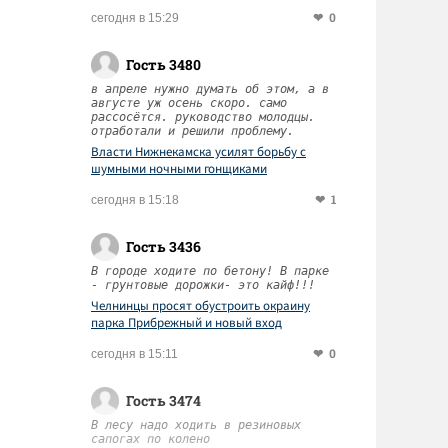
0
сегодня в 15:29
Гость 3480
в апреле нужно думать об этом, а в
августе уж осень скоро. само
рассосётся. руководство молодцы.
отработали и решили проблему.
Власти Нижнекамска усилят борьбу с
шумными ночными гонщиками
1
сегодня в 15:18
Гость 3436
В городе ходите по бетону! В парке
- грунтовые дорожки- это кайф!!!
Челнинцы просят обустроить окраину
парка Прибрежный и новый вход
0
сегодня в 15:11
Гость 3474
В лесу надо ходить в резиновых
сапогах по колено