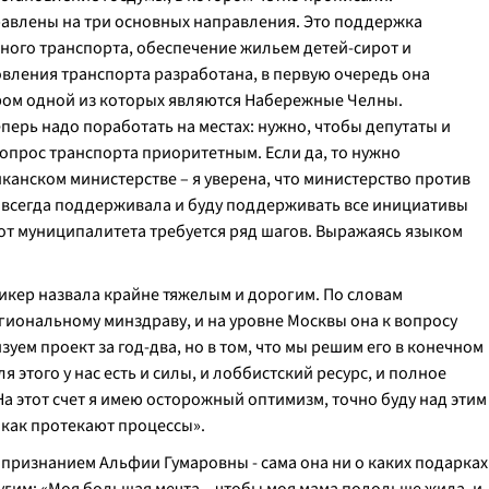
авлены на три основных направления. Это поддержка
ого транспорта, обеспечение жильем детей-сирот и
вления транспорта разработана, в первую очередь она
ром одной из которых являются Набережные Челны.
ерь надо поработать на местах: нужно, чтобы депутаты и
опрос транспорта приоритетным. Если да, то нужно
канском министерстве – я уверена, что министерство против
 Я всегда поддерживала и буду поддерживать все инициативы
 от муниципалитета требуется ряд шагов. Выражаясь языком
икер назвала крайне тяжелым и дорогим. По словам
гиональному минздраву, и на уровне Москвы она к вопросу
зуем проект за год-два, но в том, что мы решим его в конечном
ля этого у нас есть и силы, и лоббистский ресурс, и полное
 этот счет я имею осторожный оптимизм, точно буду над этим
, как протекают процессы
».
 признанием Альфии Гумаровны - сама она ни о каких подарках