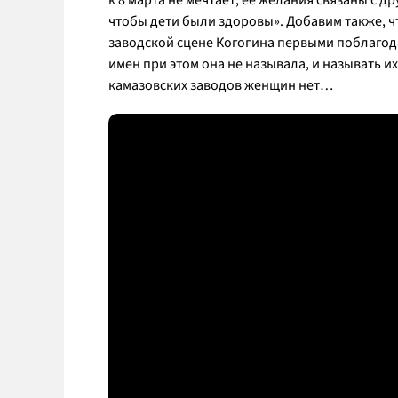
к 8 марта не мечтает, ее желания связаны с др
чтобы дети были здоровы
». Добавим также, 
заводской сцене Когогина первыми поблагод
имен при этом она не называла, и называть и
камазовских заводов женщин нет…