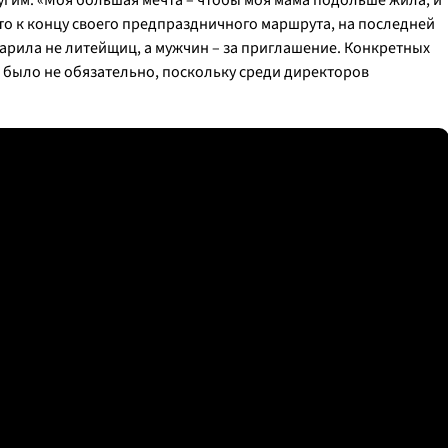
угим: «
Моя большая мечта – чтобы моя мама подольше жила, и
что к концу своего предпраздничного маршрута, на последней
арила не литейщиц, а мужчин – за приглашение. Конкретных
х было не обязательно, поскольку среди директоров