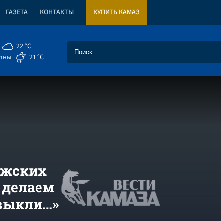
ГАЗЕТА
КОНТАКТЫ
КУПИТЬ КАМАЗ
22 °C
елны
21 °C
ужских
 делаем
ивыкли…»