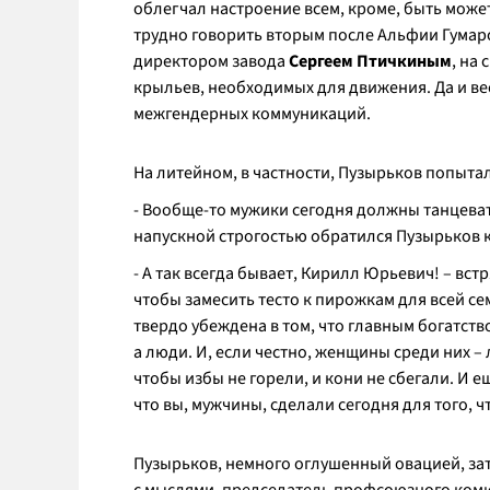
облегчал настроение всем, кроме, быть может
трудно говорить вторым после Альфии Гумаро
директором завода
Сергеем Птичкиным
, на
крыльев, необходимых для движения. Да и ве
межгендерных коммуникаций.
На литейном, в частности, Пузырьков попыта
-
Вообще-то мужики сегодня должны танцеват
напускной строгостью обратился Пузырьков 
-
А так всегда бывает, Кирилл Юрьевич!
– встр
чтобы замесить тесто к пирожкам для всей с
твердо убеждена в том, что главным богатств
а люди. И, если честно, женщины среди них –
чтобы избы не горели, и кони не сбегали. И 
что вы, мужчины, сделали сегодня для того, 
Пузырьков, немного оглушенный овацией, зат