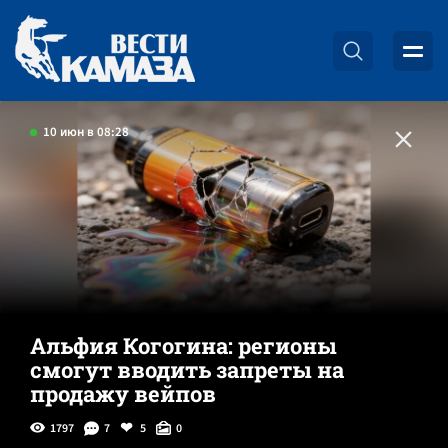
10 июн в 08:28
Альфия Когогина: регионы
смогут вводить запреты на
продажу вейпов
1797
7
5
0