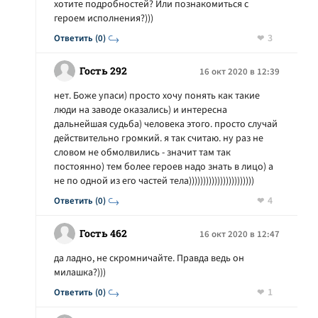
хотите подробностей? Или познакомиться с
героем исполнения?)))
3
Ответить (0)
Гость 292
16 окт 2020 в 12:39
нет. Боже упаси) просто хочу понять как такие
люди на заводе оказались) и интересна
дальнейшая судьба) человека этого. просто случай
действительно громкий. я так считаю. ну раз не
словом не обмолвились - значит там так
постоянно) тем более героев надо знать в лицо) а
не по одной из его частей тела)))))))))))))))))))))))
4
Ответить (0)
Гость 462
16 окт 2020 в 12:47
да ладно, не скромничайте. Правда ведь он
милашка?)))
1
Ответить (0)