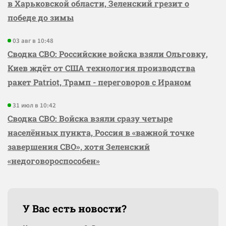
в Харьковской области, Зеленский грезит о
победе до зимы
03 авг в 10:48
Сводка СВО: Российские войска взяли Ольговку,
Киев ждёт от США технология производства
ракет Patriot, Трамп - переговоров с Ираном
31 июл в 10:42
Сводка СВО: Войска взяли сразу четыре
населённых пункта, Россия в «важной точке
завершения СВО», хотя Зеленский
«недоговороспособен»
У Вас есть новости?