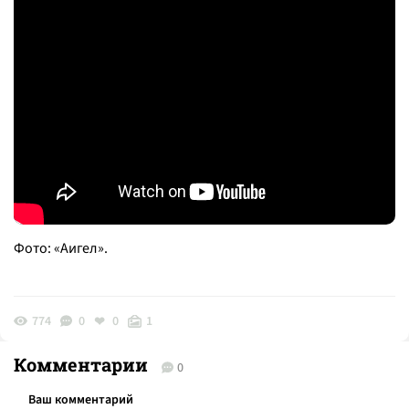
Фото: «Аигел».
774
0
0
1
Комментарии
0