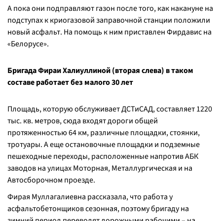
А пока они подправляют газон после того, как накануне на
подступах к криогазовой заправочной станции положили
новый асфальт. На помощь к ним приставлен Фирдавис на
«Белорусе».
Бригада Фираи Халиуллиной (вторая слева) в таком
составе работает без малого 30 лет
Площадь, которую обслуживает ДСТиСАД, составляет 1220
тыс. кв. метров, сюда входят дороги общей
протяженностью 64 км, различные площадки, стоянки,
тротуары. А еще остановочные площадки и подземные
пешеходные переходы, расположенные напротив АБК
заводов на улицах Моторная, Металлургическая и на
Автосборочном проезде.
Фирая Муллагалиевна рассказала, что работа у
асфальтобетонщиков сезонная, поэтому бригаду на
зимний период переводят дорожными рабочими – на