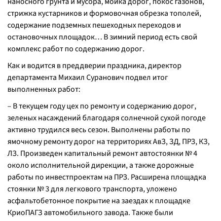
наносного грунта и мусора, мойка дорог, покос газонов,
стрижка кустарников и формовочная обрезка тополей,
содержание подземных пешеходных переходов и
остановочных площадок… В зимний период есть свой
комплекс работ по содержанию дорог.
Как и водится в преддверии праздника, директор
департамента Михаил Суранович подвел итог
выполненных работ:
– В текущем году цех по ремонту и содержанию дорог,
зеленых насаждений благодаря солнечной сухой погоде
активно трудился весь сезон. Выполнены работы по
ямочному ремонту дорог на территориях АвЗ, ЗД, ПРЗ, КЗ,
ЛЗ. Произведен капитальный ремонт автостоянки № 4
около исполнительной дирекции, а также дорожные
работы по инвестпроектам на ПРЗ. Расширена площадка
стоянки № 3 для легкового транспорта, уложено
асфальтобетонное покрытие на заездах к площадке
КриоПАГЗ автомобильного завода. Также были