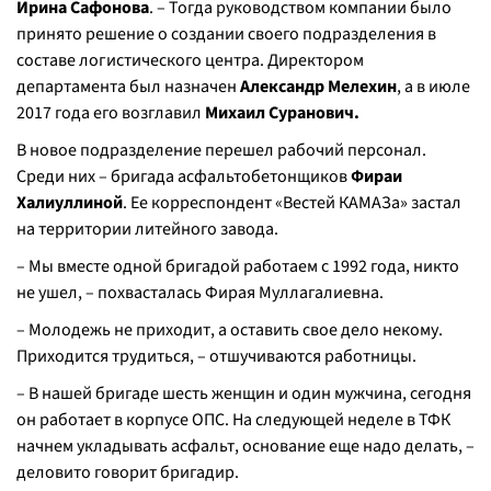
Ирина Сафонова
. – Тогда руководством компании было
принято решение о создании своего подразделения в
составе логистического центра. Директором
департамента был назначен
Александр Мелехин
, а в июле
2017 года его возглавил
Михаил Суранович.
В новое подразделение перешел рабочий персонал.
Среди них – бригада асфальтобетонщиков
Фираи
Халиуллиной
. Ее корреспондент «Вестей КАМАЗа» застал
на территории литейного завода.
– Мы вместе одной бригадой работаем с 1992 года, никто
не ушел, – похвасталась Фирая Муллагалиевна.
– Молодежь не приходит, а оставить свое дело некому.
Приходится трудиться, – отшучиваются работницы.
– В нашей бригаде шесть женщин и один мужчина, сегодня
он работает в корпусе ОПС. На следующей неделе в ТФК
начнем укладывать асфальт, основание еще надо делать, –
деловито говорит бригадир.