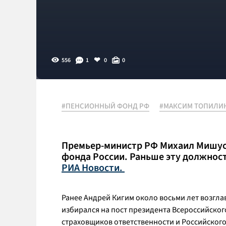
556
1
0
0
#ПЕНСИОННЫЙ ФОНД РФ
#МАКСИМ ТОПИЛИ
Премьер-министр РФ Михаил Мишуст
фонда России. Раньше эту должнос
РИА Новости.
Ранее Андрей Кигим около восьми лет возгл
избирался на пост президента Всероссийско
страховщиков ответственности и Российског