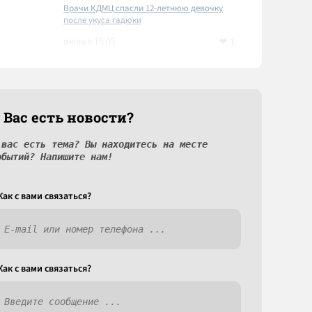
Врачи КДМЦ спасли 12-летнюю девочку
после укуса гадюки
1
вчера в 15:05
 Вас есть новости?
 вас есть тема? Вы находитесь на месте
обытий? Напишите нам!
Как c вами связаться?
Как c вами связаться?