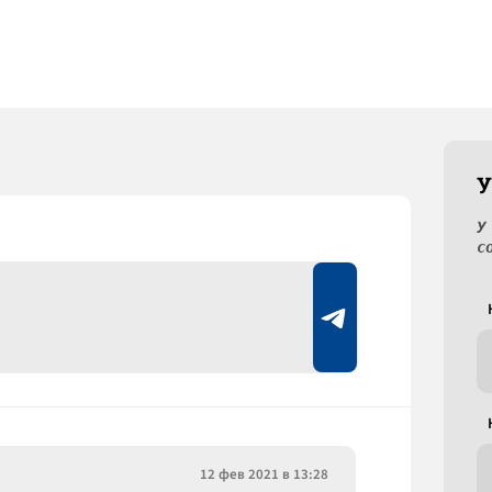
У
У
с
12 фев 2021 в 13:28