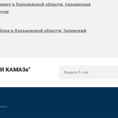
шевку в Харьковской области, украинская
ртов
сёлка в Харьковской области, Зеленский
ТИ КАМАЗа”
елнов