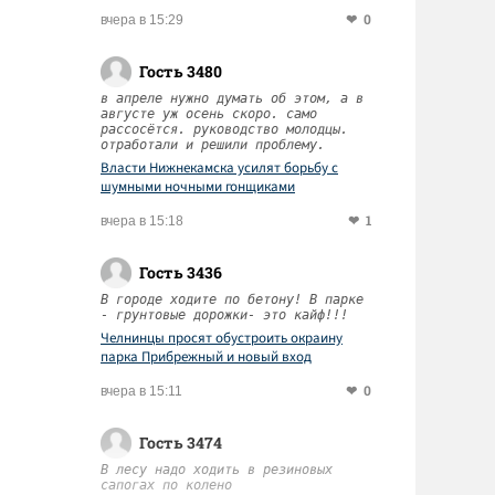
0
вчера в 15:29
Гость 3480
в апреле нужно думать об этом, а в
августе уж осень скоро. само
рассосётся. руководство молодцы.
отработали и решили проблему.
Власти Нижнекамска усилят борьбу с
шумными ночными гонщиками
1
вчера в 15:18
Гость 3436
В городе ходите по бетону! В парке
- грунтовые дорожки- это кайф!!!
Челнинцы просят обустроить окраину
парка Прибрежный и новый вход
0
вчера в 15:11
Гость 3474
В лесу надо ходить в резиновых
сапогах по колено