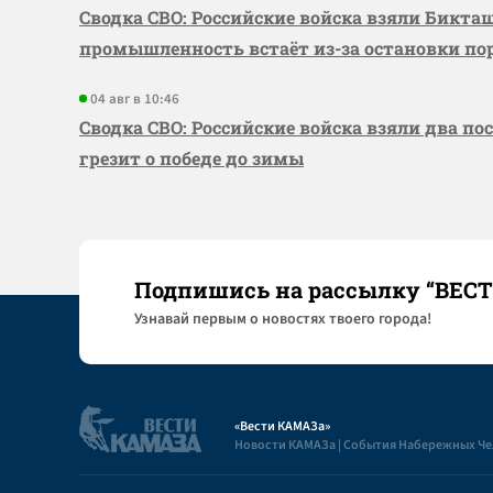
Сводка СВО: Российские войска взяли Бикта
промышленность встаёт из-за остановки по
04 авг в 10:46
Сводка СВО: Российские войска взяли два по
грезит о победе до зимы
Подпишись на рассылку “ВЕС
Узнaвай первым о новостях твоего города!
«Вести КАМАЗа»
Новости КАМАЗа | События Набережных Ч