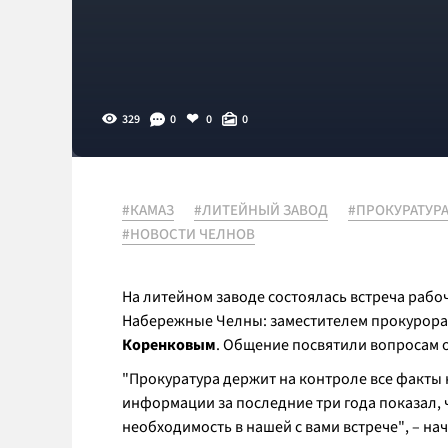
329
0
0
0
#КАМАЗ
#ЛИТЕЙНЫЙ ЗАВОД
#ПРОКУРАТУР
#НОВОСТИ ЧЕЛНОВ
На литейном заводе состоялась встреча рабо
Набережные Челны: заместителем прокурор
Коренковым
. Общение посвятили вопросам 
"
Прокуратура держит на контроле все факты 
информации за последние три года показал, 
необходимость в нашей с вами встрече"
, – н