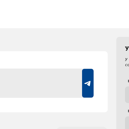
У
У
с