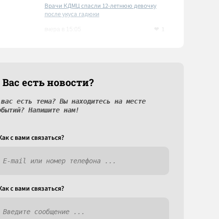
Врачи КДМЦ спасли 12-летнюю девочку
после укуса гадюки
1
вчера в 15:05
 Вас есть новости?
 вас есть тема? Вы находитесь на месте
обытий? Напишите нам!
Как c вами связаться?
Как c вами связаться?