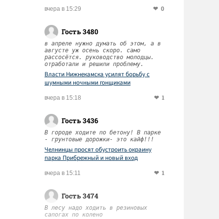
0
вчера в 15:29
Гость 3480
в апреле нужно думать об этом, а в
августе уж осень скоро. само
рассосётся. руководство молодцы.
отработали и решили проблему.
Власти Нижнекамска усилят борьбу с
шумными ночными гонщиками
1
вчера в 15:18
Гость 3436
В городе ходите по бетону! В парке
- грунтовые дорожки- это кайф!!!
Челнинцы просят обустроить окраину
парка Прибрежный и новый вход
1
вчера в 15:11
Гость 3474
В лесу надо ходить в резиновых
сапогах по колено