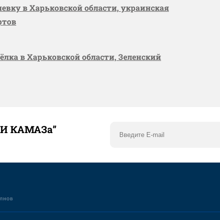
шевку в Харьковской области, украинская
ртов
сёлка в Харьковской области, Зеленский
ТИ КАМАЗа”
елнов