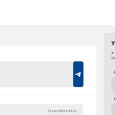
У
У
с
13 сен 2024 в 08:21