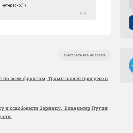
 интересно))))
0
Смотреть все новости
я по всем фронтам, Трамп нашёл прогресс в
вку и освободили Зарницу, Владимир Путин
ороны