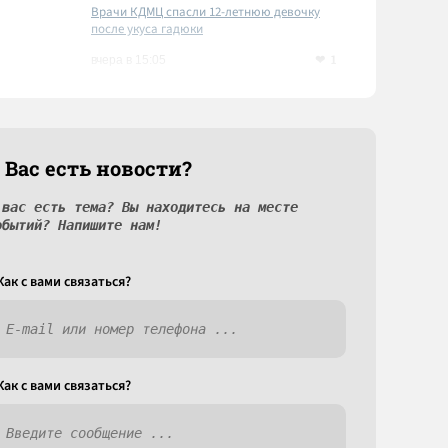
Врачи КДМЦ спасли 12-летнюю девочку
после укуса гадюки
1
вчера в 15:05
 Вас есть новости?
 вас есть тема? Вы находитесь на месте
обытий? Напишите нам!
Как c вами связаться?
Как c вами связаться?