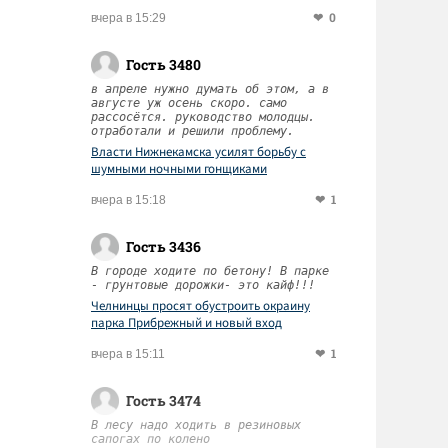
0
вчера в 15:29
Гость 3480
в апреле нужно думать об этом, а в
августе уж осень скоро. само
рассосётся. руководство молодцы.
отработали и решили проблему.
Власти Нижнекамска усилят борьбу с
шумными ночными гонщиками
1
вчера в 15:18
Гость 3436
В городе ходите по бетону! В парке
- грунтовые дорожки- это кайф!!!
Челнинцы просят обустроить окраину
парка Прибрежный и новый вход
1
вчера в 15:11
Гость 3474
В лесу надо ходить в резиновых
сапогах по колено