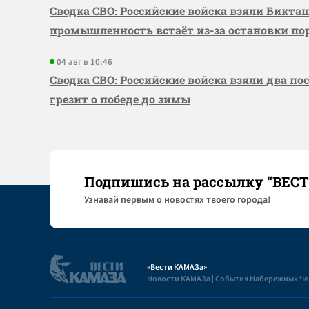
Сводка СВО: Российские войска взяли Бикта
промышленность встаёт из-за остановки по
04 авг в 10:46
Сводка СВО: Российские войска взяли два по
грезит о победе до зимы
Подпишись на рассылку “ВЕС
Узнaвай первым о новостях твоего города!
«Вести КАМАЗа»
Новости КАМАЗа | События Набережных Ч