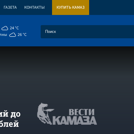
ГАЗЕТА
КОНТАКТЫ
КУПИТЬ КАМАЗ
24 °C
елны
26 °C
й до
блей