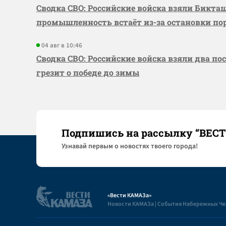
Сводка СВО: Российские войска взяли Бикта
промышленность встаёт из-за остановки по
04 авг в 10:46
Сводка СВО: Российские войска взяли два по
грезит о победе до зимы
Подпишись на рассылку “ВЕС
Узнaвай первым о новостях твоего города!
«Вести КАМАЗа»
Новости КАМАЗа | События Набережных Ч