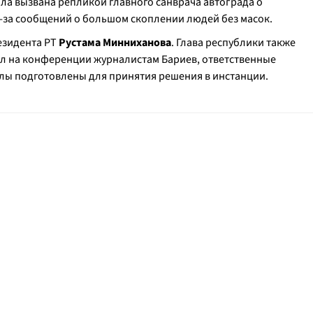
ла вызвана репликой главного санврача автограда о
з-за сообщений о большом скоплении людей без масок.
езидента РТ
Рустама Минниханова
. Глава республики также
ил на конференции журналистам Бариев, ответственные
лы подготовлены для принятия решения в инстанции.