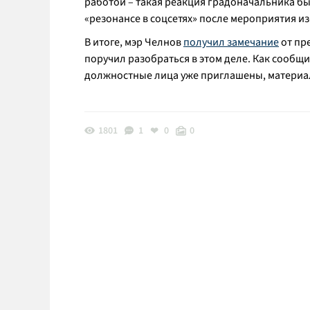
работой – такая реакция градоначальника бы
«резонансе в соцсетях» после мероприятия и
В итоге, мэр Челнов
получил замечание
от пр
поручил разобраться в этом деле. Как сообщ
должностные лица уже приглашены, материа
1801
1
0
0