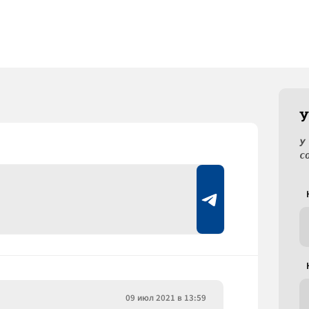
У
У
с
09 июл 2021 в 13:59