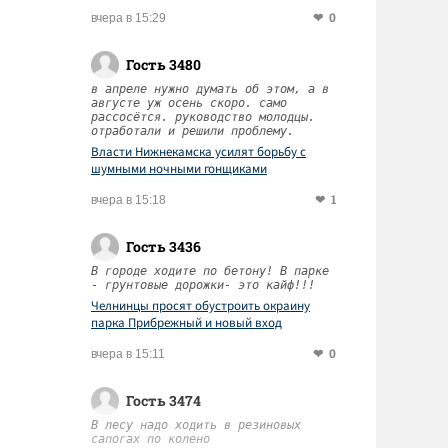
0
вчера в 15:29
Гость 3480
в апреле нужно думать об этом, а в
августе уж осень скоро. само
рассосётся. руководство молодцы.
отработали и решили проблему.
Власти Нижнекамска усилят борьбу с
шумными ночными гонщиками
1
вчера в 15:18
Гость 3436
В городе ходите по бетону! В парке
- грунтовые дорожки- это кайф!!!
Челнинцы просят обустроить окраину
парка Прибрежный и новый вход
0
вчера в 15:11
Гость 3474
В лесу надо ходить в резиновых
сапогах по колено