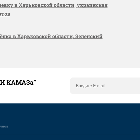
шевку в Харьковской области, украинская
ртов
сёлка в Харьковской области, Зеленский
ТИ КАМАЗа”
елнов