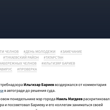
ТИ ЧЕЛНОВ
#ДЕНЬ МОЛОДЕЖИ
#ЗАМЕЧАНИЕ
#ТУКАЕВСКИЙ РАЙОН
#ТАТАРСТАН
НАБЕРЕЖНЫХ ЧЕЛНОВ
#ИЛЬГИЗЯР БАРИЕВ
АВИРУС
#ПРОВЕРКА
отребнадзора
Ильгизар Бариев
воздержался от комментария
жи
в автограде до решения суда.
еловом понедельнике мэр города
Наиль Магдеев
раскритиковал
а и посоветовал Бариеву и его коллегам заниматься своей