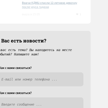
Врачи КДМЦ спасли 12-летнюю девочку
после укуса гадюки
1
вчера в 15:05
 Вас есть новости?
 вас есть тема? Вы находитесь на месте
обытий? Напишите нам!
Как c вами связаться?
Как c вами связаться?