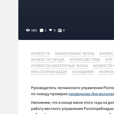
1801
1
0
0
#НОВОСТИ
#НАБЕРЕЖНЫЕ ЧЕЛНЫ
#НОВОС
#НОВОСТИ ГОРОДА
#ПРОИСШЕСТВИЕ
#ЧП
#НОВОСТИ НАБЕРЕЖНЫЕ ЧЕЛНЫ
#НОВОСТИ 
#РАСПОТРЕБНАДЗОР
#ЭПИДЕМИЯ
#КОРОН
Руководитель челнинского управления Росп
по поводу проверки
проведения Дня молоде
Напомним, что в конце июня этого года на д
работу местного управления Роспотребнадзор