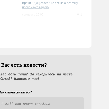
Врачи КДМЦ спасли 12-летнюю девочку
после укуса гадюки
1
сегодня в 15:05
 Вас есть новости?
 вас есть тема? Вы находитесь на месте
обытий? Напишите нам!
Как c вами связаться?