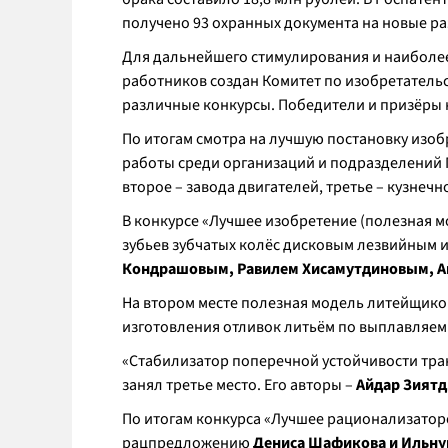
получено 93 охранных документа на новые р
Для дальнейшего стимулирования и наиболе
работников создан Комитет по изобретатель
различные конкурсы. Победители и призёры
По итогам смотра на лучшую постановку изо
работы среди организаций и подразделений 
второе – завода двигателей, третье – кузнечн
В конкурсе «Лучшее изобретение (полезная м
зубьев зубчатых колёс дисковым лезвийным 
Кондрашовым, Равилем Хисамутдиновым, 
На втором месте полезная модель литейщик
изготовления отливок литьём по выплавляе
«Стабилизатор поперечной устойчивости тра
занял третье место. Его авторы –
Айдар Зиятд
По итогам конкурса «Лучшее рационализатор
рацпредложению
Дениса Шафикова и Ильну