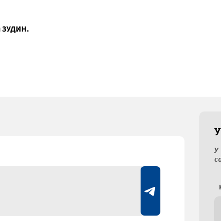
й ЗУДИН.
У
У
с