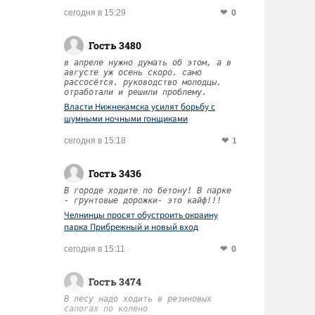
0
сегодня в 15:29
Гость 3480
в апреле нужно думать об этом, а в
августе уж осень скоро. само
рассосётся. руководство молодцы.
отработали и решили проблему.
Власти Нижнекамска усилят борьбу с
шумными ночными гонщиками
1
сегодня в 15:18
Гость 3436
В городе ходите по бетону! В парке
- грунтовые дорожки- это кайф!!!
Челнинцы просят обустроить окраину
парка Прибрежный и новый вход
0
сегодня в 15:11
Гость 3474
В лесу надо ходить в резиновых
сапогах по колено