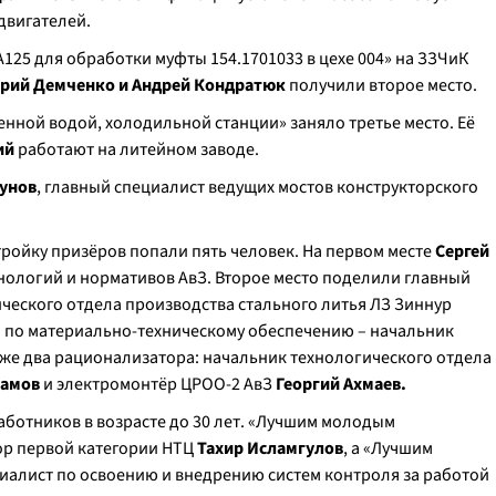
двигателей.
25 для обработки муфты 154.1701033 в цехе 004» на ЗЗЧиК
ерий Демченко и Андрей Кондратюк
получили второе место.
нной водой, холодильной станции» заняло третье место. Её
ий
работают на литейном заводе.
унов
, главный специалист ведущих мостов конструкторского
тройку призёров попали пять человек. На первом месте
Сергей
хнологий и нормативов АвЗ. Второе место поделили главный
ческого отдела производства стального литья ЛЗ Зиннур
а по материально-техническому обеспечению – начальник
акже два рационализатора: начальник технологического отдела
замов
и электромонтёр ЦРОО-2 АвЗ
Георгий Ахмаев.
ботников в возрасте до 30 лет. «Лучшим молодым
ор первой категории НТЦ
Тахир Исламгулов
, а «Лучшим
алист по освоению и внедрению систем контроля за работой