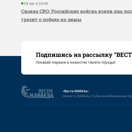
04 авг в 10:46
Сводка СВО: Российские войска взяли два по
грезит о победе до зимы
Подпишись на рассылку “ВЕС
Узнaвай первым о новостях твоего города!
«Вести КАМАЗа»
Новости КАМАЗа | События Набережных Ч
Полезная информация