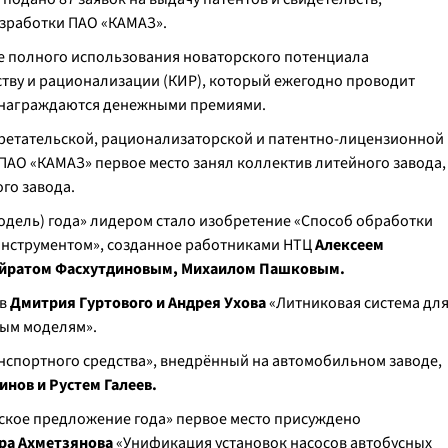
азработки ПАО «КАМАЗ».
е полного использования новаторского потенциала
ству и рационализации (КИР), который ежегодно проводит
 награждаются денежными премиями.
бретательской, рационализаторской и патентно-лицензионной
ПАО «КАМАЗ» первое место занял коллектив литейного завода,
ого завода.
одель) года» лидером стало изобретение «Способ обработки
инструментом», созданное работниками НТЦ
Алексеем
Айратом Фасхутдиновым, Михаилом Пашковым.
ов
Дмитрия Гуртового и Андрея Ухова
«Литниковая система дл
мым моделям».
нспортного средства», внедрённый на автомобильном заводе,
инов и Рустем Галеев.
ское предложение года» первое место присуждено
ра Ахметзянова
«Унификация установок насосов автобусных