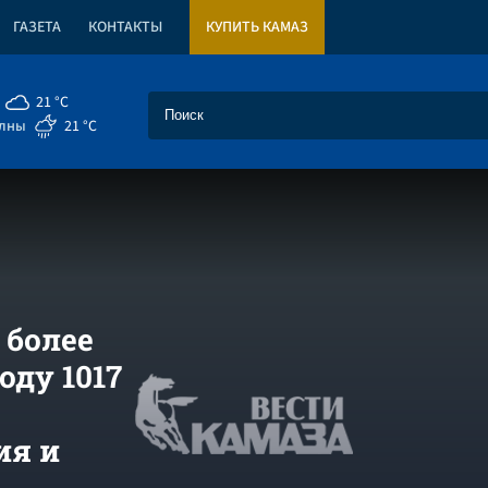
ГАЗЕТА
КОНТАКТЫ
КУПИТЬ КАМАЗ
21 °C
елны
21 °C
 более
оду 1017
ия и