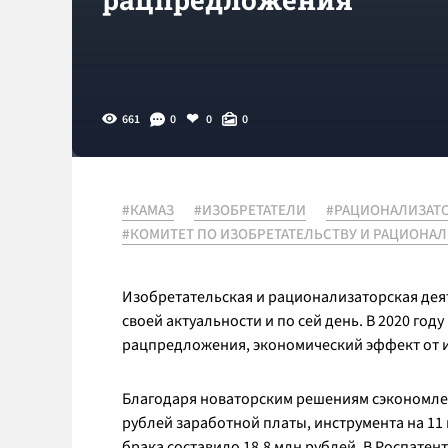
661
0
0
0
#КАМАЗ
#ИЗОБРЕТАТЕЛИ
#РАЦИОНАЛИЗАТ
#КОМИТЕТ ПО ИЗОБРЕТАТЕЛЬСТВУ И РАЦИОНА
Изобретательская и рационализаторская деят
своей актуальности и по сей день. В 2020 го
рацпредложения, экономический эффект от и
Благодаря новаторским решениям сэкономлено 
рублей заработной платы, инструмента на 11 
брака составило 18,8 млн рублей. В Роспатент