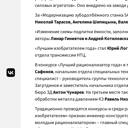
силовых агрегатов». Оно внедрено на заводе 
За «Модернизацию зубодолбёжного станка 5А1
Николай Тарасов, Ангелина Шипицына, Вал
«Изменение схемы подпитки ёмкости, заполне
авторы
Линар Гиниятов и Андрей Котиловск
«Лучшим изобретателем года» стал
Юрий Лог
отдела трансмиссии НТЦ.
В конкурсе «Лучший рационализатор года» в 
Сафонов
, начальник отдела специальных те
специалист – руководитель группы технологи
Загртдинов и заместитель начальника отдел
бюро ЗД
Антон Чунарев
. На третьем месте т
обработки металла давлением КЗ
Равиль Ни
Традиционно проводятся конкурсы и среди ра
изобретателем» признан инженер-конструкт
молодым рационализатором» – главный специ