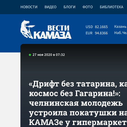
НОВОСТИ
ВИДЕО
БЛОГИ
ФОТО
БИБЛИОТЕКА
Казань
USD
82.1665
Наб.Ч
EUR
94.8366
27 ноя 2020 в 07:32
«Дрифт без татарина, к
космос без Гагарина!»:
челнинская молодежь
устроила покатушки н
КАМАЗе у гипермаркет