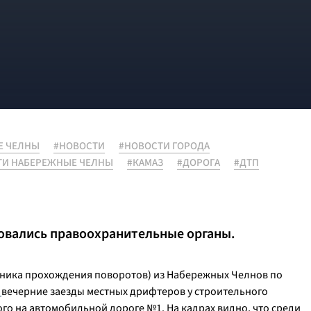
Е ЧЕЛНЫ
#НОВОСТИ
#НОВОСТИ ГОРОДА
ТИ НАБЕРЕЖНЫЕ ЧЕЛНЫ
#КАМАЗ
#ДОРОГА
#ДТП
совались правоохранительные органы.
хника прохождения поворотов) из Набережных Челнов по
м
вечерние заезды местных дрифтеров у строительного
о на автомобильной дороге №1. На кадрах видно, что среди