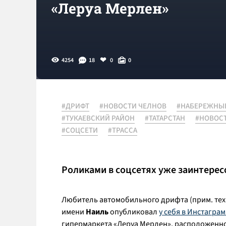
«Леруа Мерлен»
4254
18
0
0
#ДРИФТ
#НОВОСТИ ЧЕЛНОВ
#НАБЕРЕЖНЫ
#ТУКАЕВСКИЙ РАЙОН
#ТАТАРСТАН
#НОВОС
#СОЦСЕТИ
#ТРАССА
Роликами в соцсетях уже заинтере
Любитель автомобильного дрифта (прим. те
имени
Наиль
опубликовал
у себя в Инстагра
гипермаркета «Леруа Мерлен», расположенног