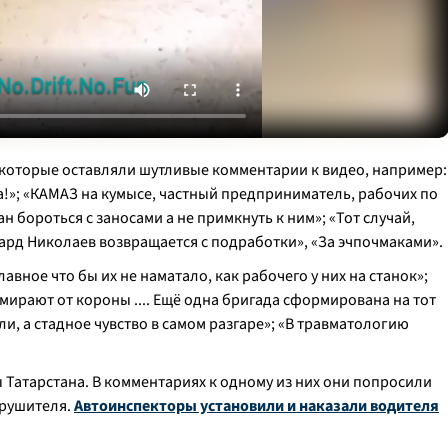
екоторые оставляли шутливые комментарии к видео, например:
а!
»; «
КАМАЗ на кумысе, частный предприниматель, рабочих по
н бороться с заносами а не примкнуть к ним
»; «
Тот случай,
ард Николаев возвращается с подработки
», «За эчпочмаками».
лавное что бы их не наматало, как рабочего у них на станок
»;
умирают от короны .... Ещё одна бригада сформирована на тот
ли, а стадное чувство в самом разгаре
»; «
В травматологию
Татарстана. В комментариях к одному из них они попросили
арушителя.
Автоинспекторы установили и наказали водителя