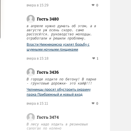
0
вчера в 15:29
Гость 3480
в апреле нужно думать об этом, а в
августе уж осень скоро. само
рассосётся. руководство молодцы.
отработали и решили проблему.
Власти Нижнекамска усилят борьбу с
шумными ночными гонщиками
1
вчера в 15:18
Гость 3436
В городе ходите по бетону! В парке
- грунтовые дорожки- это кайф!!!
Челнинцы просят обустроить окраину
парка Прибрежный и новый вход
0
вчера в 15:11
Гость 3474
В лесу надо ходить в резиновых
сапогах по колено