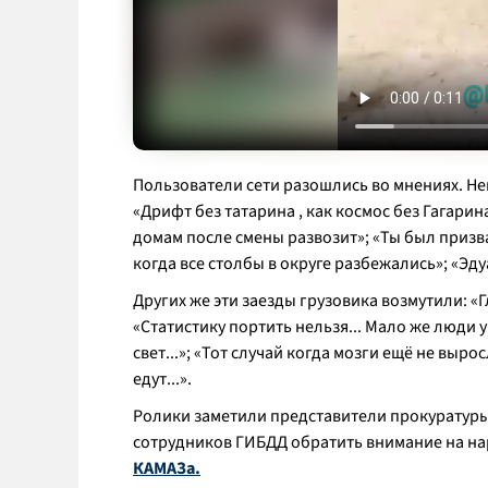
Пользователи сети разошлись во мнениях. Н
«
Дрифт без татарина , как космос без Гагарин
домам после смены развозит
»; «
Ты был призва
когда все столбы в округе разбежались
»; «
Эду
Других же эти заезды грузовика возмутили: «
Г
«
Статистику портить нельзя... Мало же люди 
свет...
»; «
Тот случай когда мозги ещё не вырос
едут...
».
Ролики заметили представители прокуратуры 
сотрудников ГИБДД обратить внимание на н
КАМАЗа.