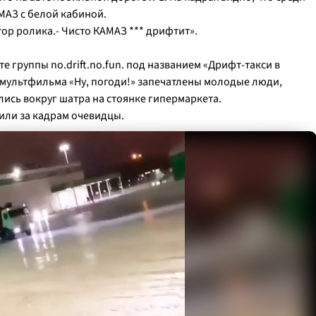
МАЗ с белой кабиной.
тор ролика.-
Чисто КАМАЗ *** дрифтит
».
е группы no.drift.no.fun. под названием «Дрифт-такси в
з мультфильма «Ну, погоди!» запечатлены молодые люди,
лись вокруг шатра на стоянке гипермаркета.
тили за кадрам очевидцы.