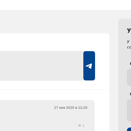
У
У
с
27 ноя 2020 в 12:20
1