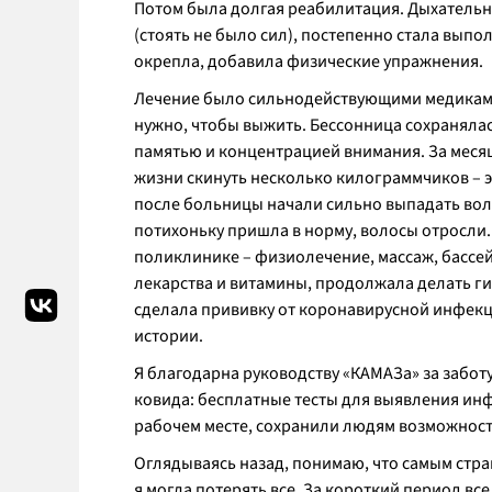
Потом была долгая реабилитация. Дыхательн
(стоять не было сил), постепенно стала выпо
окрепла, добавила физические упражнения.
Лечение было сильнодействующими медикамен
нужно, чтобы выжить. Бессонница сохранялас
памятью и концентрацией внимания. За месяц
жизни скинуть несколько килограммчиков – эт
после больницы начали сильно выпадать воло
потихоньку пришла в норму, волосы отросли
поликлинике – физиолечение, массаж, бассе
лекарства и витамины, продолжала делать гим
сделала прививку от коронавирусной инфекции
истории.
Я благодарна руководству «КАМАЗа» за заботу
ковида: бесплатные тесты для выявления ин
рабочем месте, сохранили людям возможность
Оглядываясь назад, понимаю, что самым стра
я могла потерять все. За короткий период вс