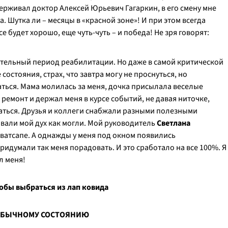
ерживал доктор Алексей Юрьевич Гагаркин, в его смену мне
а. Шутка ли – месяцы в «красной зоне»! И при этом всегда
е будет хорошо, еще чуть-чуть – и победа! Не зря говорят:
ительный период реабилитации. Но даже в самой критической
состояния, страх, что завтра могу не проснуться, но
ться. Мама молилась за меня, дочка присылала веселые
 ремонт и держал меня в курсе событий, не давая ниточке,
ться. Друзья и коллеги снабжали разными полезными
вали мой дух как могли. Мой руководитель
Светлана
 ватсапе. А однажды у меня под окном появились
идумали так меня порадовать. И это сработало на все 100%. Я
л меня!
обы выбраться из лап ковида
 ОБЫЧНОМУ СОСТОЯНИЮ