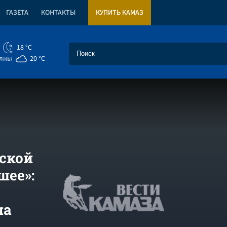
ГАЗЕТА
КОНТАКТЫ
КУПИТЬ КАМАЗ
18 °C
елны
20 °C
ской
шее»:
ла