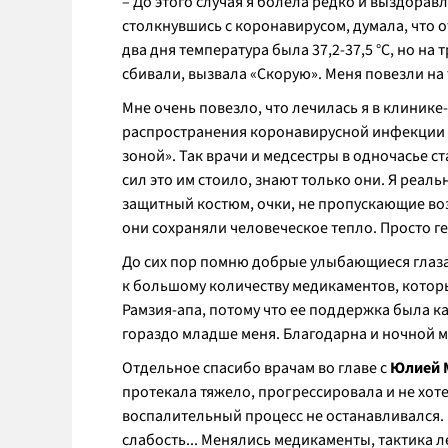
– До этого случая я болела редко и выздорав
столкнувшись с коронавирусом, думала, что о
два дня температура была 37,2-37,5 °C, но на 
сбивали, вызвала «Скорую». Меня повезли на
Мне очень повезло, что лечилась я в клини
распространения коронавирусной инфекции «
зоной». Так врачи и медсестры в одночасье с
сил это им стоило, знают только они. Я реал
защитный костюм, очки, не пропускающие возд
они сохраняли человеческое тепло. Просто г
До сих пор помню добрые улыбающиеся глаз
к большому количеству медикаментов, которы
Рамзия-апа, потому что ее поддержка была ка
гораздо младше меня. Благодарна и ночной ме
Отдельное спасибо врачам во главе с
Юлией 
протекала тяжело, прогрессировала и не хоте
воспалительный процесс не останавливался.
слабость... Менялись медикаменты, тактика л