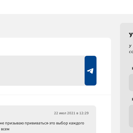
У
У
с
22 июл 2021 в 12:29
х не призываю прививаться-это выбор каждого
 всем