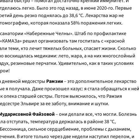
ливала быстро – помогал достаточно крепкий иммунитет. И
тделаюсь легко. Было это год назад, в июне 2020-го. Первые
третий день резко поднялась до 38,6 °C. Лекарства жар не
 томографию, которая показала 58% поражения легких.
ке-санатории «Набережные Челны». Штаб по профилактике
КАМАЗа» решил организовать там госпиталь с «красной
тали теми, кто лечит тяжелых больных, спасает жизни. Сколько
ьно восхищалась медиками: лето, жара, а на них многослойный
ух, резиновые перчатки. Удивительно, как в таких условиях
ерои!
а дневной медсестры
Рамзии
– это дополнительное лекарство
е я получала. Даже произошел казус: я стала обращаться к не
к опека старшей сестры. Потом выяснилось, что Рамзия
дсестре Эльвире за ее заботу, внимание и шутки.
Мударисовной Файзовой
– они делали все, что могли. Болезнь
ла отступать, температура держалась в районе 38 °C,
 Бессонница, сильное сердцебиение, проблемы с дыханием,
ечения. В итоге только через две недели наступил перелом, и