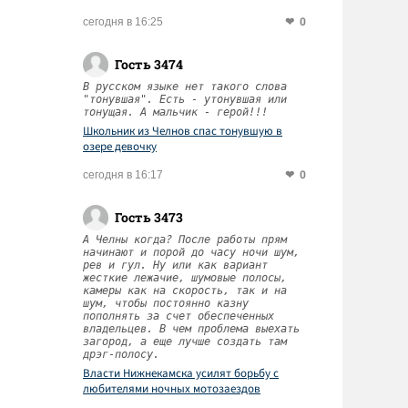
0
сегодня в 16:25
Гость 3474
В русском языке нет такого слова
"тонувшая". Есть - утонувшая или
тонущая. А мальчик - герой!!!
Школьник из Челнов спас тонувшую в
озере девочку
0
сегодня в 16:17
Гость 3473
А Челны когда? После работы прям
начинают и порой до часу ночи шум,
рев и гул. Ну или как вариант
жесткие лежачие, шумовые полосы,
камеры как на скорость, так и на
шум, чтобы постоянно казну
пополнять за счет обеспеченных
владельцев. В чем проблема выехать
загород, а еще лучше создать там
дрэг-полосу.
Власти Нижнекамска усилят борьбу с
любителями ночных мотозаездов