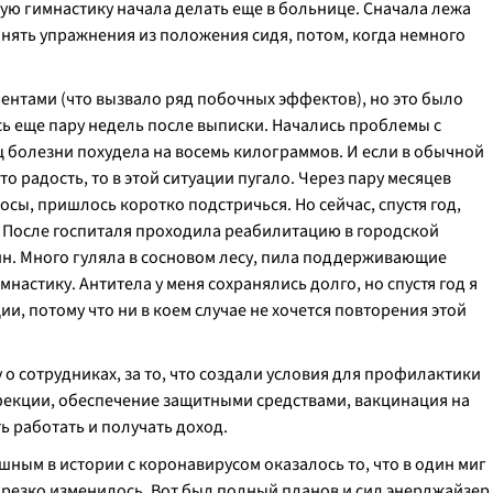
ую гимнастику начала делать еще в больнице. Сначала лежа
лнять упражнения из положения сидя, потом, когда немного
тами (что вызвало ряд побочных эффектов), но это было
ь еще пару недель после выписки. Начались проблемы с
 болезни похудела на восемь килограммов. И если в обычной
о радость, то в этой ситуации пугало. Через пару месяцев
сы, пришлось коротко подстричься. Но сейчас, спустя год,
. После госпиталя проходила реабилитацию в городской
йн. Много гуляла в сосновом лесу, пила поддерживающие
настику. Антитела у меня сохранялись долго, но спустя год я
, потому что ни в коем случае не хочется повторения этой
 о сотрудниках, за то, что создали условия для профилактики
фекции, обеспечение защитными средствами, вакцинация на
 работать и получать доход.
шным в истории с коронавирусом оказалось то, что в один миг
е резко изменилось. Вот был полный планов и сил энерджайзер