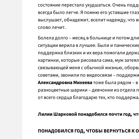
состояние перестало ухудшаться. Очень подд
всегда было легче. Я помню его уставшие глаз
выслушает, обнадежит, вселит надежду, что вс
слово лечит.
Болела долго – месяц в больнице и потом дл
ситуации верила в лучшее. Были и панические 
поддержка близких и их вера помогали держа
картинки, которые рисовала сама, муж затеял
связывающей меня с обычной жизнью, оборва
советами, звонили по видеосвязи – поддержи
Александровна Михеева
тоже была рядом – в
разноцветные шарики – девчонки из отдела пр
от всего сердца благодарю тех, кто поддержа
Лилии Шарковой понадобился почти год, чт
ПОНАДОБИЛСЯ ГОД, ЧТОБЫ ВЕРНУТЬСЯ К