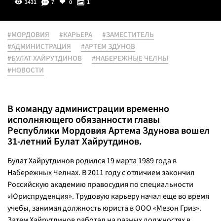
3431
7
0
1
#МОРДОВИЯ
#КАРЬЕРА
#ЗАМЕСТИТЕЛЬ
#АДМИНИСТРАЦИЯ
#АРТЕМ ЗДУНОВ
#БУЛАТ ХАЙРУТДИНОВ
#НАБЕРЕЖНЫЕ ЧЕЛНЫ
#НОВОСТИ
В команду администрации временно
исполняющего обязанности главы
Республики Мордовия Артема Здунова вошел
31-летний Булат Хайрутдинов.
Булат Хайрутдинов родился 19 марта 1989 года в
Набережных Челнах. В 2011 году с отличием закончил
Российскую академию правосудия по специальности
«Юриспруденция». Трудовую карьеру начал еще во время
учебы, занимая должность юриста в ООО «Мезон Гриз».
Затем Хайрутдинов работал на разных должностях в