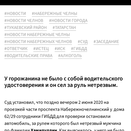
#НОВОСТИ
#НАБЕРЕЖНЫЕ ЧЕЛНЫ
#НОВОСТИ ЧЕЛНОВ
#НОВОСТИ ГОРОДА
#ТУКАЕВСКИЙ РАЙОН
#ТАТАРСТАН
#НОВОСТИ НАБЕРЕЖНЫЕ ЧЕЛНЫ
#НОВОСТИ НАБЕРЕЖНЫХ ЧЕЛНОВ
#СУД
#ЗАСЕДАНИЕ
#ОТВЕТЧИК
#ИСТЕЦ
#ИСК
#ГИБДД
#ВОДИТЕЛЬСКИЕ ПРАВА
#АЛКОГОЛЬ
У горожанина не было с собой водительского
удостоверения и он сел за руль нетрезвым.
Суд установил, что поздно вечером 2 июня 2020 на
проезжей части проспекта Набережночелнинский у дома
62/29 сотрудники ГИБДД для проверки остановили
автомобиль, за рулем которого был нетрезвый мужчина
по фамилии
Хамидуллин
. Как выяснилось, у него не было